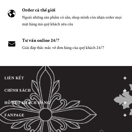
Order cả thế giới
Ngoài những sản phẩm có sẵn, shop mình còn nhận order mọi
mặt hàng mà quý khách yêu cầu
Tư vấn online 24/7
Giải đáp thắc mắc về đơn hàng của quý khách 24/7
LIÊN KẾT
CHÍNH SÁCH
HỖ TRỢ KHÁCH HÀNG
FANPAGE