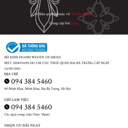
© Bản quyền thuộc về
Woody Planet
Cung cấp bởi
Sapo
HỘ KINH DOANH WOODY OF SHOES
MST: 0108915690 DO CHI CỤC THUẾ QUẬN HAI BÀ TRƯNG CẤP NGÀY
24/09/2019.
ĐỊA CHỈ
094 384 5460
80 Minh Khai, Minh Khai, Hai Bà Trưng, Hà Nội
GIỜ LÀM VIỆC
094 384 5460
Các ngày trong tuần (9am- 10pm)
NHẬN ƯU ĐÃI NGAY