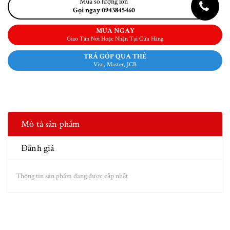
Mua số lượng lớn
Gọi ngay 0943845460
MUA NGAY
Giao Tận Nơi Hoặc Nhận Tại Cửa Hàng
TRẢ GÓP QUA THẺ
Visa, Master, JCB
Mô tả sản phẩm
Đánh giá
Thông tin sản phẩm đang được cập nhật