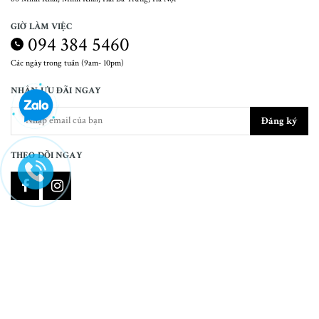
GIỜ LÀM VIỆC
094 384 5460
Các ngày trong tuần (9am- 10pm)
NHẬN ƯU ĐÃI NGAY
Đăng ký
THEO DÕI NGAY