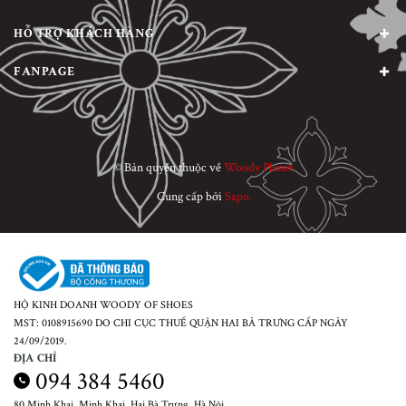
HỖ TRỢ KHÁCH HÀNG
FANPAGE
© Bản quyền thuộc về
Woody Planet
Cung cấp bởi
Sapo
HỘ KINH DOANH WOODY OF SHOES
MST: 0108915690 DO CHI CỤC THUẾ QUẬN HAI BÀ TRƯNG CẤP NGÀY
24/09/2019.
ĐỊA CHỈ
094 384 5460
80 Minh Khai, Minh Khai, Hai Bà Trưng, Hà Nội