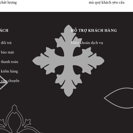
chất lượng
mà quý khách yêu cầu
SÁCH
HỖ TRỢ KHÁCH HÀNG
 đổi trả
Điều khoản dịch vụ
 bảo mật
 thanh toán
 kiểm hàng
 vận chuyển