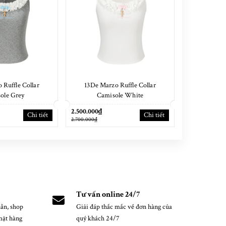
 Ruffle Collar
13De Marzo Ruffle Collar
13De Marz
ole Grey
Camisole White
Fringe
2.500.000₫
2.900.000₫
Chi tiết
Chi tiết
2.700.000₫
3.100.000₫
Tư vấn online 24/7
ẵn, shop
Giải đáp thắc mắc về đơn hàng của
mặt hàng
quý khách 24/7