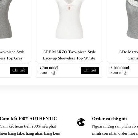
-piece Style
13DE MARZO Two-piece Style
13De Marzo
less Top Grey
Lace-up Sleeveless Top White
Camis
3.700.000₫
2.500.000₫
Chi tiết
Chi tiết
3.900.000₫
2.700.000₫
Cam kết 100% AUTHENTIC
Order cả thế giới
Cam kết hoàn tiền 200% nếu phát
Ngoài những sản phẩm có s
hiện hàng fake, hàng nhái, hàng kém
mình còn nhận order mọi 