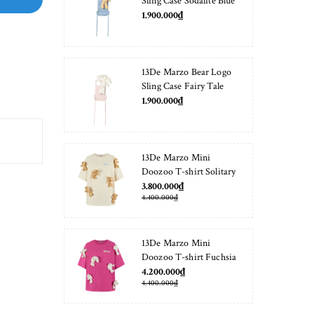
Sling Case Sodalite Blue
1.900.000₫
13De Marzo Bear Logo
Sling Case Fairy Tale
1.900.000₫
13De Marzo Mini
Doozoo T-shirt Solitary
Star
3.800.000₫
4.400.000₫
13De Marzo Mini
Doozoo T-shirt Fuchsia
Fedora
4.200.000₫
4.400.000₫