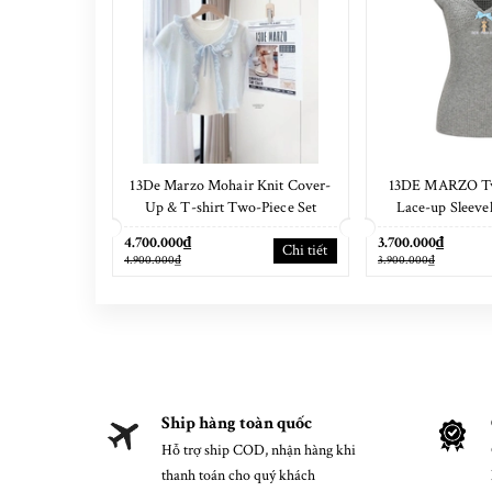
13De Marzo Mohair Knit Cover-
13DE MARZO Two
Up & T-shirt Two-Piece Set
Lace-up Sleeve
4.700.000₫
3.700.000₫
Chi tiết
4.900.000₫
3.900.000₫
Ship hàng toàn quốc
Hỗ trợ ship COD, nhận hàng khi
thanh toán cho quý khách