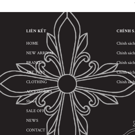
LIÊN KẾT
CHÍNH 
HOME
Chính sách
NEW ARRIVAL
Chính sách
BRAND
Chính sách
ART TOYS
Chính sách
CLOTHING
Chính sách
ACCESSORIES
Shoes
SALE OFF
NEWS
CONTACT