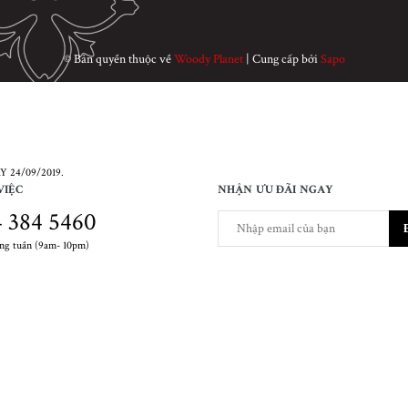
© Bản quyền thuộc về
Woody Planet
|
Cung cấp bởi
Sapo
 24/09/2019.
VIỆC
NHẬN ƯU ĐÃI NGAY
 384 5460
ong tuần (9am- 10pm)