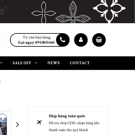
Tư vấn bán hàng
Gọi ngay 0943845460
SALE OFF
NEWS
CONTACT
e
Ship hàng toàn quốc
Hỗ trợ ship COD, nhận hàng khi
next
thanh toán cho quý khách