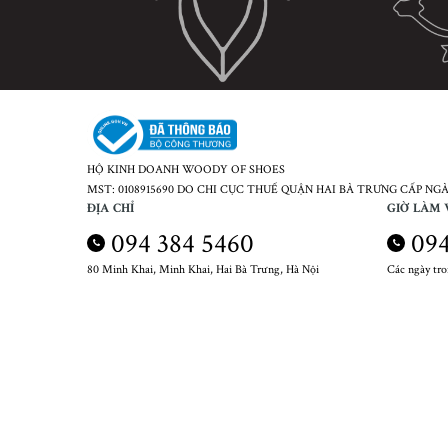
HỘ KINH DOANH WOODY OF SHOES
MST: 0108915690 DO CHI CỤC THUẾ QUẬN HAI BÀ TRƯNG CẤP NGÀY
ĐỊA CHỈ
GIỜ LÀM 
094 384 5460
094
80 Minh Khai, Minh Khai, Hai Bà Trưng, Hà Nội
Các ngày tr