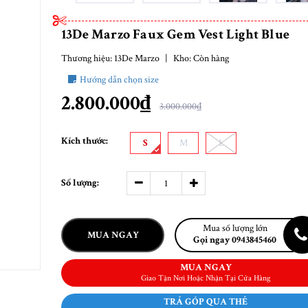
13De Marzo Faux Gem Vest Light Blue
Thương hiệu:
13De Marzo
|
Kho:
Còn hàng
Hướng dẫn chọn size
2.800.000₫
3.000.000₫
Kích thước:
S
M
L
Số lượng:
Mua số lượng lớn
MUA NGAY
Gọi ngay 0943845460
MUA NGAY
Giao Tận Nơi Hoặc Nhận Tại Cửa Hàng
TRẢ GÓP QUA THẺ