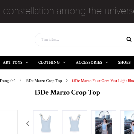
ART TOYS
CLOTHING
ACCESSORIES
SHOES
Trang chủ
13De Marzo Crop Top
13De Marzo Faux Gem Vest Light Blu
13De Marzo Crop Top
prev