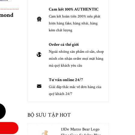
Cam kết 100% AUTHENTIC
amond
Cam kết hoàn tiền 200% nếu phát
hiện hàng fake, hàng nhái, hàng
kém chất lượng
Order cả thế giới
Ngoài những sản phẩm có sẵn, shop
mình còn nhận order mọi mặt hàng
mà quý khách yêu cầu
Tư vấn online 24/7
Giải đáp thắc mắc về đơn hàng của
quý khách 24/7
BỘ SƯU TẬP HOT
13De Marzo Bear Logo