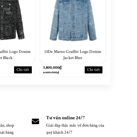
affiti Logo Denim
13De Marzo Graffiti Logo Denim
13De Marzo
et Black
Jacket Blue
Ski
5.800.000₫
5.500.000₫
Chi tiết
Chi tiết
6.600.000₫
6.100.000₫
Tư vấn online 24/7
ẵn, shop
Giải đáp thắc mắc về đơn hàng của
mặt hàng
quý khách 24/7