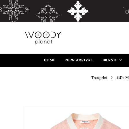
HOME
NEW ARRIVAL
BRAND
Trang chủ
13De M