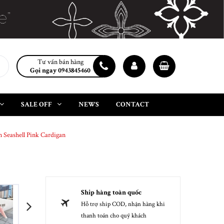
Tư vấn bán hàng
Gọi ngay 0943845460
SALE OFF
NEWS
CONTACT
 Seashell Pink Cardigan
Ship hàng toàn quốc
Hỗ trợ ship COD, nhận hàng khi
next
thanh toán cho quý khách