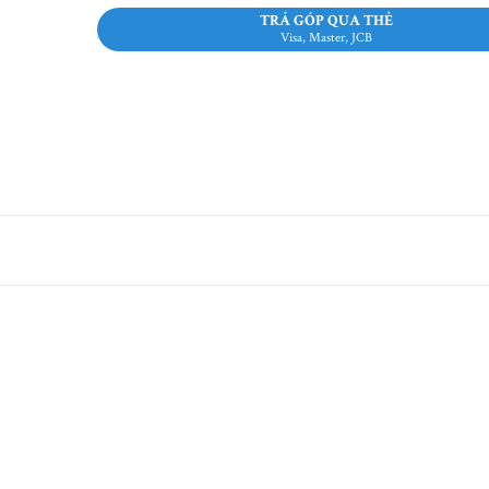
TRẢ GÓP QUA THẺ
Visa, Master, JCB