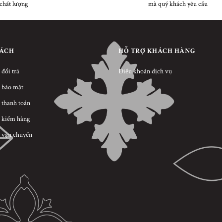
chất lượng
mà quý khách yêu cầu
SÁCH
HỖ TRỢ KHÁCH HÀNG
 đổi trả
Điều khoản dịch vụ
 bảo mật
 thanh toán
 kiểm hàng
 vận chuyển