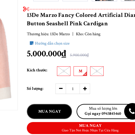
13De Marzo Fancy Colored Artificial Di
Button Seashell Pink Cardigan
Thương hiệu:
13De Marzo
|
Kho:
Còn hàng
Hướng dẫn chọn size
5.000.000₫
5.900.000₫
Kích thước:
S
M
L
Số lượng:
Mua số lượng lớn
MUA NGAY
Gọi ngay 0943845460
MUA NGAY
Giao Tận Nơi Hoặc Nhận Tại Cửa Hàng