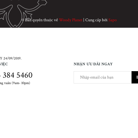
© Bản quyền thuộc về
Woody Planet
|
Cung cấp bởi
Sapo
 24/09/2019.
VIỆC
NHẬN ƯU ĐÃI NGAY
 384 5460
ong tuần (9am- 10pm)