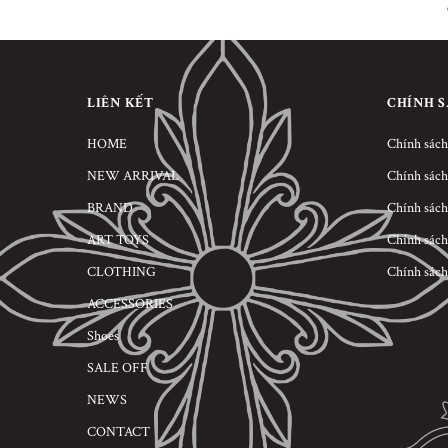
LIÊN KẾT
CHÍNH 
HOME
Chính sách
NEW ARRIVAL
Chính sách
BRAND
Chính sách
ART TOYS
Chính sách
CLOTHING
Chính sách
ACCESSORIES
Shoes
SALE OFF
NEWS
CONTACT