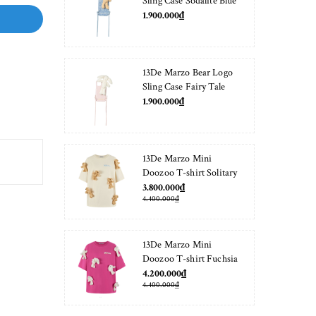
Sling Case Sodalite Blue
1.900.000₫
13De Marzo Bear Logo
Sling Case Fairy Tale
1.900.000₫
13De Marzo Mini
Doozoo T-shirt Solitary
Star
3.800.000₫
4.400.000₫
13De Marzo Mini
Doozoo T-shirt Fuchsia
Fedora
4.200.000₫
4.400.000₫