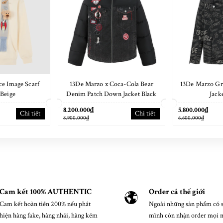
e Image Scarf
13De Marzo x Coca-Cola Bear
13De Marzo Gr
Beige
Denim Patch Down Jacket Black
Jack
8.200.000₫
5.800.000₫
Chi tiết
Chi tiết
8.900.000₫
6.600.000₫
Cam kết 100% AUTHENTIC
Order cả thế giới
Cam kết hoàn tiền 200% nếu phát
Ngoài những sản phẩm có s
hiện hàng fake, hàng nhái, hàng kém
mình còn nhận order mọi 