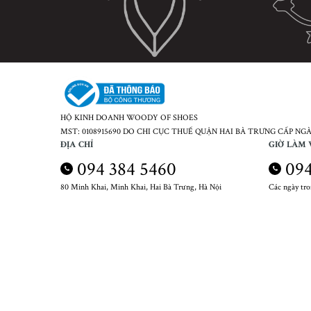
HỘ KINH DOANH WOODY OF SHOES
MST: 0108915690 DO CHI CỤC THUẾ QUẬN HAI BÀ TRƯNG CẤP NGÀY
ĐỊA CHỈ
GIỜ LÀM 
094 384 5460
094
80 Minh Khai, Minh Khai, Hai Bà Trưng, Hà Nội
Các ngày tr