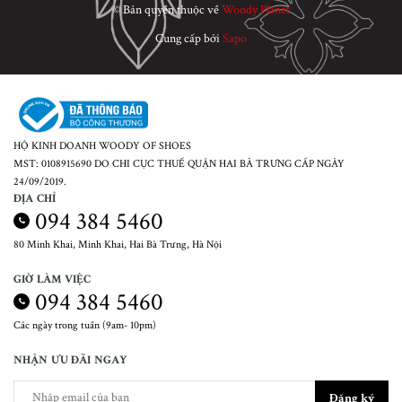
© Bản quyền thuộc về
Woody Planet
Cung cấp bởi
Sapo
HỘ KINH DOANH WOODY OF SHOES
MST: 0108915690 DO CHI CỤC THUẾ QUẬN HAI BÀ TRƯNG CẤP NGÀY
24/09/2019.
ĐỊA CHỈ
094 384 5460
80 Minh Khai, Minh Khai, Hai Bà Trưng, Hà Nội
GIỜ LÀM VIỆC
094 384 5460
Các ngày trong tuần (9am- 10pm)
NHẬN ƯU ĐÃI NGAY
Đăng ký