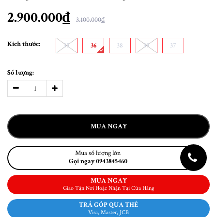
2.900.000₫
3.100.000₫
Kích thước:
35
36
38
39
37
Số lượng:
MUA NGAY
Mua số lượng lớn
Gọi ngay 0943845460
MUA NGAY
Giao Tận Nơi Hoặc Nhận Tại Cửa Hàng
TRẢ GÓP QUA THẺ
Visa, Master, JCB