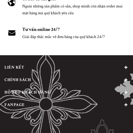
Ngoài những sản phẩm có sẵn, shop mình còn nhận order mọi
mặt hàng mà quý khách yêu cầu
Tư vấn online 24/7
Giải đáp thắc mắc về đơn hàng của quý khách 24/7
LIÊN KẾT
CHÍNH SÁCH
HỖ TRỢ KHÁCH HÀNG
FANPAGE