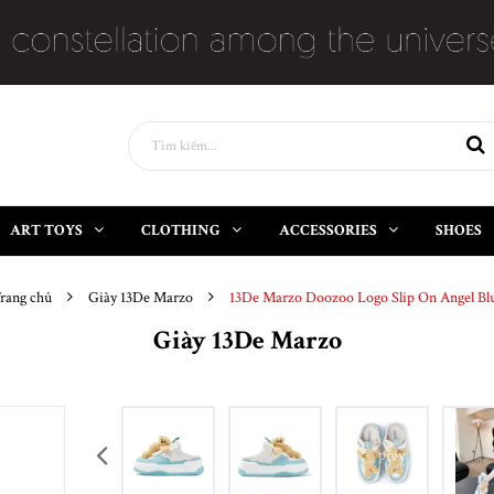
ART TOYS
CLOTHING
ACCESSORIES
SHOES
rang chủ
Giày 13De Marzo
13De Marzo Doozoo Logo Slip On Angel Bl
Giày 13De Marzo
prev