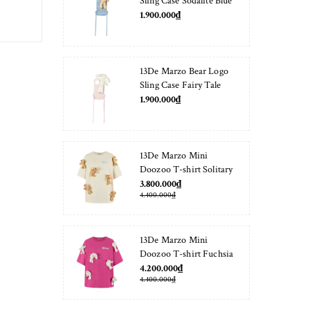
Sling Case Sodalite Blue
1.900.000₫
13De Marzo Bear Logo
Sling Case Fairy Tale
1.900.000₫
13De Marzo Mini
Doozoo T-shirt Solitary
Star
3.800.000₫
4.400.000₫
13De Marzo Mini
Doozoo T-shirt Fuchsia
Fedora
4.200.000₫
4.400.000₫