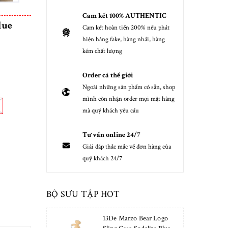
Cam kết 100% AUTHENTIC
lue
Cam kết hoàn tiền 200% nếu phát
hiện hàng fake, hàng nhái, hàng
kém chất lượng
Order cả thế giới
Ngoài những sản phẩm có sẵn, shop
mình còn nhận order mọi mặt hàng
mà quý khách yêu cầu
Tư vấn online 24/7
Giải đáp thắc mắc về đơn hàng của
quý khách 24/7
BỘ SƯU TẬP HOT
13De Marzo Bear Logo