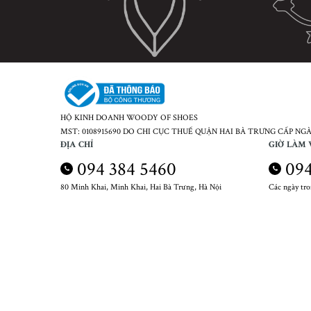
HỘ KINH DOANH WOODY OF SHOES
MST: 0108915690 DO CHI CỤC THUẾ QUẬN HAI BÀ TRƯNG CẤP NGÀY
ĐỊA CHỈ
GIỜ LÀM 
094 384 5460
094
80 Minh Khai, Minh Khai, Hai Bà Trưng, Hà Nội
Các ngày tr