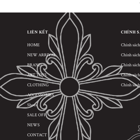
LIÊN KẾT
CHÍNH 
HOME
Chính sách
NEW ARRIVAL
Chính sách
BRAND
Chính sách
ART TOYS
Chính sách
CLOTHING
Chính sách
ACCESSORIES
Shoes
SALE OFF
NEWS
CONTACT