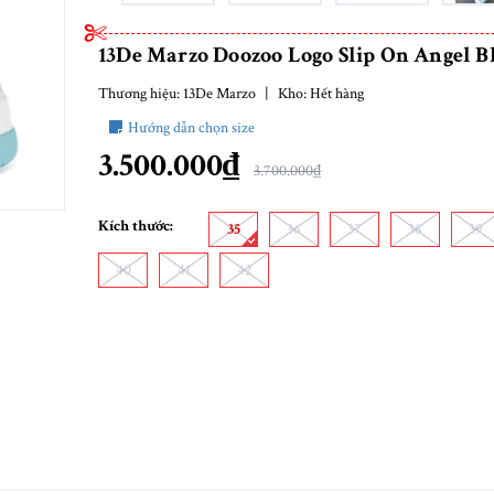
13De Marzo Doozoo Logo Slip On Angel B
Thương hiệu:
13De Marzo
|
Kho:
Hết hàng
Hướng dẫn chọn size
3.500.000₫
3.700.000₫
Kích thước:
35
36
37
38
39
40
41
42