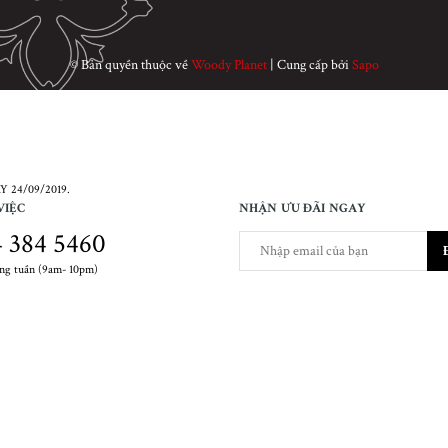
© Bản quyền thuộc về
Woody Planet
|
Cung cấp bởi
Sapo
 24/09/2019.
VIỆC
NHẬN ƯU ĐÃI NGAY
 384 5460
ong tuần (9am- 10pm)