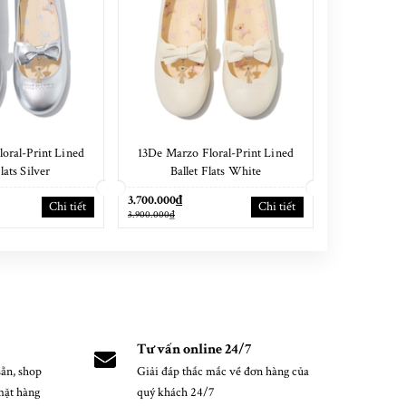
oral-Print Lined
13De Marzo Floral-Print Lined
13De Marzo 
lats Silver
Ballet Flats White
Sh
3.700.000₫
3.700.000₫
Chi tiết
Chi tiết
3.900.000₫
3.900.000₫
Tư vấn online 24/7
ẵn, shop
Giải đáp thắc mắc về đơn hàng của
mặt hàng
quý khách 24/7