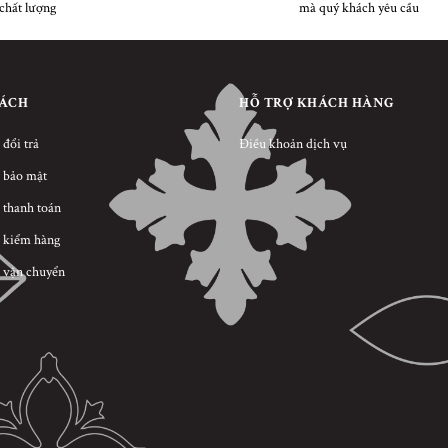
chất lượng
mà quý khách yêu cầu
SÁCH
HỖ TRỢ KHÁCH HÀNG
 đổi trả
Điều khoản dịch vụ
 bảo mật
 thanh toán
 kiểm hàng
 vận chuyển