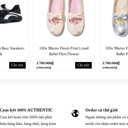
t Bear Sneakers
13De Marzo Floral-Print Lined
13De Marzo Fl
ck
Ballet Flats Flower
Ballet F
3.700.000₫
3.700.000₫
Chi tiết
Chi tiết
3.900.000₫
3.900.000₫
Cam kết 100% AUTHENTIC
Order cả thế giới
Cam kết hoàn tiền 200% nếu phát
Ngoài những sản phẩm có s
hiện hàng fake, hàng nhái, hàng kém
mình còn nhận order mọi 