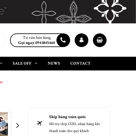
Tư vấn bán hàng
Gọi ngay 0943845460
SALE OFF
NEWS
CONTACT
ue
Ship hàng toàn quốc
Hỗ trợ ship COD, nhận hàng khi
next
thanh toán cho quý khách