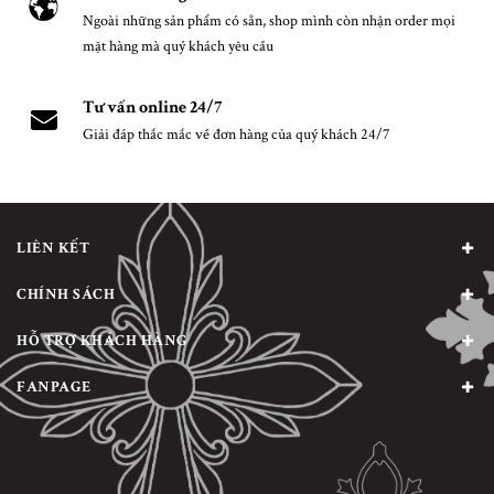
Ngoài những sản phẩm có sẵn, shop mình còn nhận order mọi
mặt hàng mà quý khách yêu cầu
Tư vấn online 24/7
Giải đáp thắc mắc về đơn hàng của quý khách 24/7
LIÊN KẾT
CHÍNH SÁCH
HỖ TRỢ KHÁCH HÀNG
FANPAGE