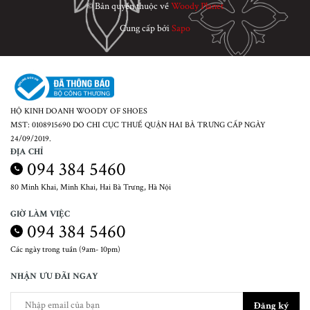
© Bản quyền thuộc về
Woody Planet
Cung cấp bởi
Sapo
HỘ KINH DOANH WOODY OF SHOES
MST: 0108915690 DO CHI CỤC THUẾ QUẬN HAI BÀ TRƯNG CẤP NGÀY
24/09/2019.
ĐỊA CHỈ
094 384 5460
80 Minh Khai, Minh Khai, Hai Bà Trưng, Hà Nội
GIỜ LÀM VIỆC
094 384 5460
Các ngày trong tuần (9am- 10pm)
NHẬN ƯU ĐÃI NGAY
Đăng ký