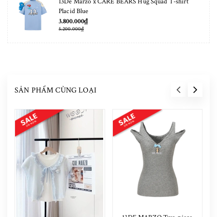
13De Marzo x CARE BEARS Hug Squad T-shirt
Placid Blue
3.800.000₫
5.200.000₫
SẢN PHẨM CÙNG LOẠI