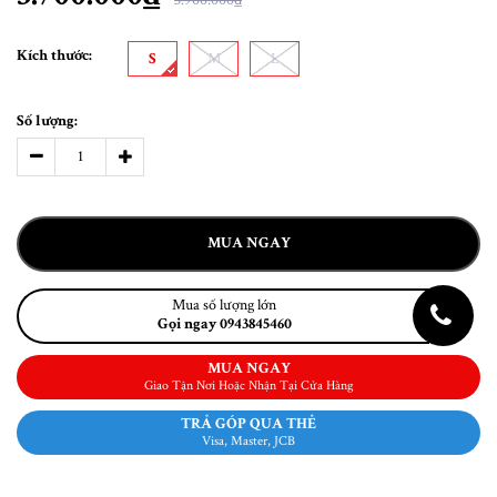
Kích thước:
S
M
L
Số lượng:
MUA NGAY
Mua số lượng lớn
Gọi ngay 0943845460
MUA NGAY
Giao Tận Nơi Hoặc Nhận Tại Cửa Hàng
TRẢ GÓP QUA THẺ
Visa, Master, JCB