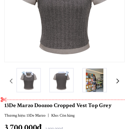
prev
13De Marzo Doozoo Cropped Vest Top Grey
Thương hiệu:
13De Marzo
|
Kho:
Còn hàng
3.700.000₫
3.900.000₫