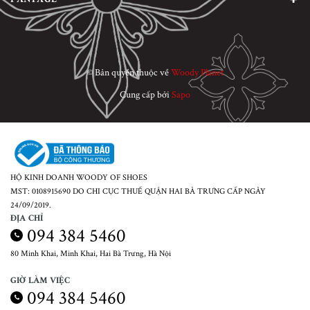
© Bản quyền thuộc về
Woody Planet
Cung cấp bởi
Sapo
HỘ KINH DOANH WOODY OF SHOES
MST: 0108915690 DO CHI CỤC THUẾ QUẬN HAI BÀ TRƯNG CẤP NGÀY
24/09/2019.
ĐỊA CHỈ
094 384 5460
80 Minh Khai, Minh Khai, Hai Bà Trưng, Hà Nội
GIỜ LÀM VIỆC
094 384 5460