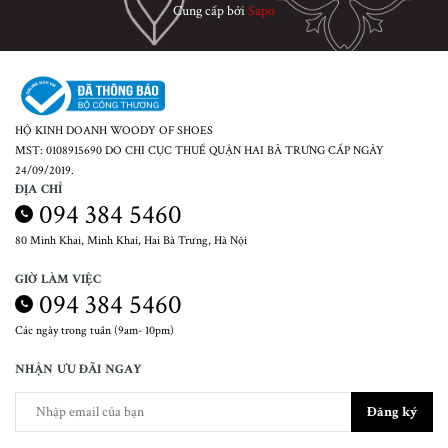
Cung cấp bởi
Sapo
HỘ KINH DOANH WOODY OF SHOES
MST: 0108915690 DO CHI CỤC THUẾ QUẬN HAI BÀ TRƯNG CẤP NGÀY
24/09/2019.
ĐỊA CHỈ
094 384 5460
80 Minh Khai, Minh Khai, Hai Bà Trưng, Hà Nội
GIỜ LÀM VIỆC
094 384 5460
Các ngày trong tuần (9am- 10pm)
NHẬN ƯU ĐÃI NGAY
Đăng ký