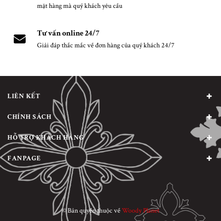
mặt hàng mà quý khách yêu cầu
Tư vấn online 24/7
Giải đáp thắc mắc về đơn hàng của quý khách 24/7
LIÊN KẾT
CHÍNH SÁCH
HỖ TRỢ KHÁCH HÀNG
FANPAGE
© Bản quyền thuộc về
Woody Planet