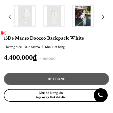
prev
13De Marzo Doozoo Backpack White
Thương hiệu:
13De Marzo
|
Kho:
Hết hàng
4.400.000₫
4.600.000₫
HẾT HÀNG
Mua số lượng lớn
Gọi ngay 0943845460