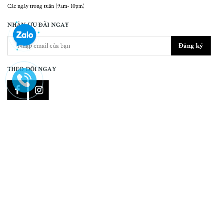
Các ngày trong tuần (9am- 10pm)
NHẬN ƯU ĐÃI NGAY
Đăng ký
THEO DÕI NGAY