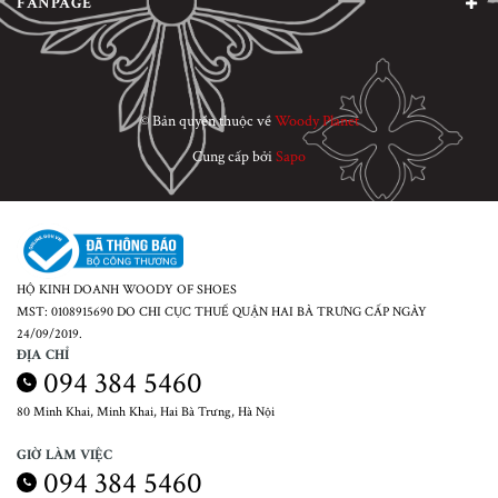
FANPAGE
© Bản quyền thuộc về
Woody Planet
Cung cấp bởi
Sapo
HỘ KINH DOANH WOODY OF SHOES
MST: 0108915690 DO CHI CỤC THUẾ QUẬN HAI BÀ TRƯNG CẤP NGÀY
24/09/2019.
ĐỊA CHỈ
094 384 5460
80 Minh Khai, Minh Khai, Hai Bà Trưng, Hà Nội
GIỜ LÀM VIỆC
094 384 5460