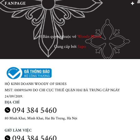
FANPAGE
© Bản quyền thuộc về
Woody Planet
Cung cấp bởi
Sapo
HỘ KINH DOANH WOODY OF SHOES
MST: 0108915690 DO CHI CỤC THUẾ QUẬN HAI BÀ TRƯNG CẤP NGÀY
24/09/2019.
ĐỊA CHỈ
094 384 5460
80 Minh Khai, Minh Khai, Hai Bà Trưng, Hà Nội
GIỜ LÀM VIỆC
094 384 5460