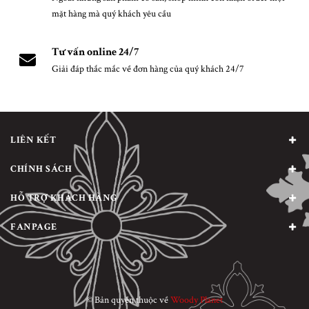
mặt hàng mà quý khách yêu cầu
Tư vấn online 24/7
Giải đáp thắc mắc về đơn hàng của quý khách 24/7
LIÊN KẾT
CHÍNH SÁCH
HỖ TRỢ KHÁCH HÀNG
FANPAGE
© Bản quyền thuộc về
Woody Planet