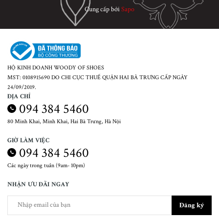
Cung cấp bởi
Sapo
HỘ KINH DOANH WOODY OF SHOES
MST: 0108915690 DO CHI CỤC THUẾ QUẬN HAI BÀ TRƯNG CẤP NGÀY
24/09/2019.
ĐỊA CHỈ
094 384 5460
80 Minh Khai, Minh Khai, Hai Bà Trưng, Hà Nội
GIỜ LÀM VIỆC
094 384 5460
Các ngày trong tuần (9am- 10pm)
NHẬN ƯU ĐÃI NGAY
Đăng ký