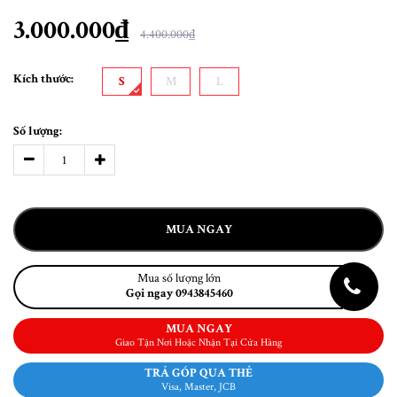
3.000.000₫
4.400.000₫
Kích thước:
S
M
L
Số lượng:
MUA NGAY
Mua số lượng lớn
Gọi ngay 0943845460
MUA NGAY
Giao Tận Nơi Hoặc Nhận Tại Cửa Hàng
TRẢ GÓP QUA THẺ
Visa, Master, JCB