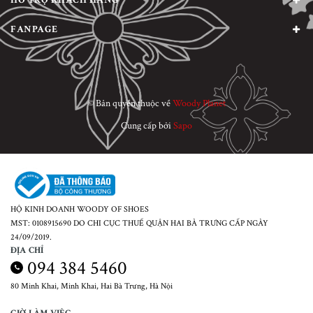
FANPAGE
© Bản quyền thuộc về
Woody Planet
Cung cấp bởi
Sapo
HỘ KINH DOANH WOODY OF SHOES
MST: 0108915690 DO CHI CỤC THUẾ QUẬN HAI BÀ TRƯNG CẤP NGÀY
24/09/2019.
ĐỊA CHỈ
094 384 5460
80 Minh Khai, Minh Khai, Hai Bà Trưng, Hà Nội