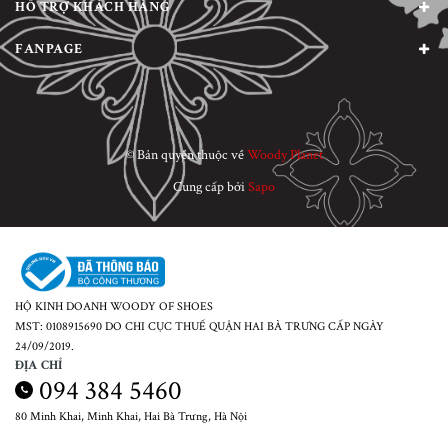
HỖ TRỢ KHÁCH HÀNG
FANPAGE
© Bản quyền thuộc về
Woody Planet
Cung cấp bởi
Sapo
HỘ KINH DOANH WOODY OF SHOES
MST: 0108915690 DO CHI CỤC THUẾ QUẬN HAI BÀ TRƯNG CẤP NGÀY
24/09/2019.
ĐỊA CHỈ
094 384 5460
80 Minh Khai, Minh Khai, Hai Bà Trưng, Hà Nội