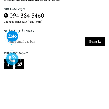
GIỜ LÀM VIỆC
094 384 5460
Các ngày trong tuần (9am- 10pm)
NHẬN ƯU ĐÃI NGAY
Đăng ký
THEO DÕI NGAY