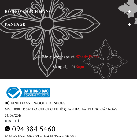
HỖ TRỢ KHÁCH HÀNG
FANPAGE
© Bản quyền thuộc về
Woody Planet
Cung cấp bởi
Sapo
HỘ KINH DOANH WOODY OF SHOES
MST: 0108915690 DO CHI CỤC THUẾ QUẬN HAI BÀ TRƯNG CẤP NGÀY
24/09/2019.
ĐỊA CHỈ
094 384 5460
80 Minh Khai, Minh Khai, Hai Bà Trưng, Hà Nội