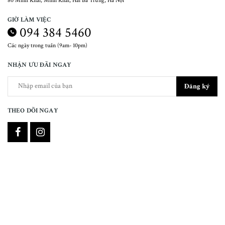
80 Minh Khai, Minh Khai, Hai Bà Trưng, Hà Nội
GIỜ LÀM VIỆC
094 384 5460
Các ngày trong tuần (9am- 10pm)
NHẬN ƯU ĐÃI NGAY
Đăng ký
THEO DÕI NGAY