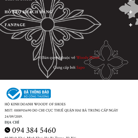
HỖ TRỢ KHÁCH HÀNG
FANPAGE
© Bản quyền thuộc về
Woody Planet
Cung cấp bởi
Sapo
HỘ KINH DOANH WOODY OF SHOES
MST: 0108915690 DO CHI CỤC THUẾ QUẬN HAI BÀ TRƯNG CẤP NGÀY
24/09/2019.
ĐỊA CHỈ
094 384 5460