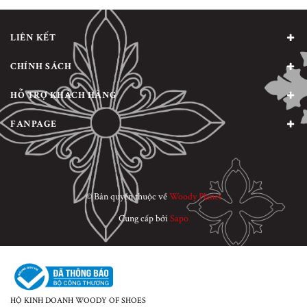
LIÊN KẾT
CHÍNH SÁCH
HỖ TRỢ KHÁCH HÀNG
FANPAGE
© Bản quyền thuộc về
Woody Planet
Cung cấp bởi
Sapo
HỘ KINH DOANH WOODY OF SHOES