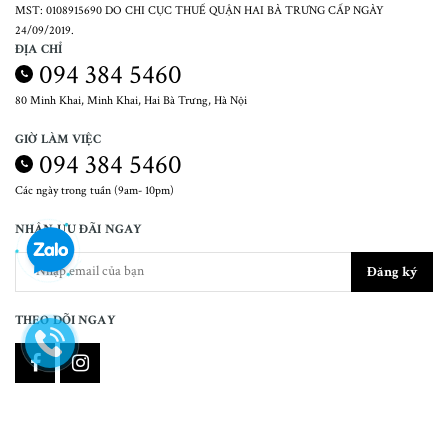
MST: 0108915690 DO CHI CỤC THUẾ QUẬN HAI BÀ TRƯNG CẤP NGÀY
24/09/2019.
ĐỊA CHỈ
094 384 5460
80 Minh Khai, Minh Khai, Hai Bà Trưng, Hà Nội
GIỜ LÀM VIỆC
094 384 5460
Các ngày trong tuần (9am- 10pm)
NHẬN ƯU ĐÃI NGAY
Đăng ký
THEO DÕI NGAY