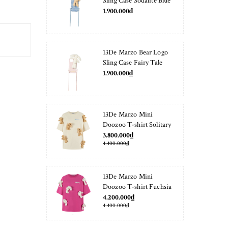
Sling Case Sodalite Blue
1.900.000₫
13De Marzo Bear Logo
Sling Case Fairy Tale
1.900.000₫
13De Marzo Mini
Doozoo T-shirt Solitary
Star
3.800.000₫
4.400.000₫
13De Marzo Mini
Doozoo T-shirt Fuchsia
Fedora
4.200.000₫
4.400.000₫