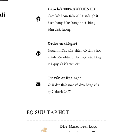
Cam kết 100% AUTHENTIC
li
Cam kết hoàn tiền 200% nếu phát
hiện hàng fake, hàng nhái, hàng
kém chất lượng
Order cả thế giới
Ngoài những sản phẩm có sẵn, shop
mình còn nhận order mọi mặt hàng
mà quý khách yêu cầu
Tư vấn online 24/7
Giải đáp thắc mắc về đơn hàng của
quý khách 24/7
BỘ SƯU TẬP HOT
13De Marzo Bear Logo