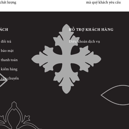
chất lượng
mà quý khách yêu cầu
SÁCH
HỖ TRỢ KHÁCH HÀNG
 đổi trả
Điều khoản dịch vụ
 bảo mật
 thanh toán
 kiểm hàng
 vận chuyển