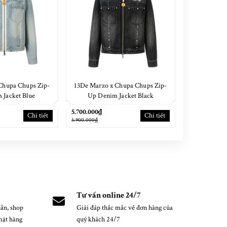
Chupa Chups Zip-
13De Marzo x Chupa Chups Zip-
13De Mar
 Jacket Blue
Up Denim Jacket Black
Ho
5.700.000₫
5.400.000₫
Chi tiết
Chi tiết
5.900.000₫
5.600.000₫
Tư vấn online 24/7
ẵn, shop
Giải đáp thắc mắc về đơn hàng của
mặt hàng
quý khách 24/7