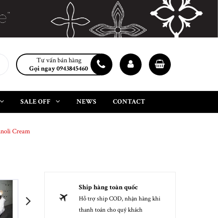
Tư vấn bán hàng
Gọi ngay 0943845460
SALE OFF
NEWS
CONTACT
nnoli Cream
Ship hàng toàn quốc
Hỗ trợ ship COD, nhận hàng khi
next
thanh toán cho quý khách