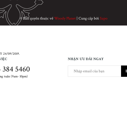
© Bản quyền thuộc về
Woody Planet
|
Cung cấp bởi
Sapo
 24/09/2019.
VIỆC
NHẬN ƯU ĐÃI NGAY
 384 5460
ong tuần (9am- 10pm)