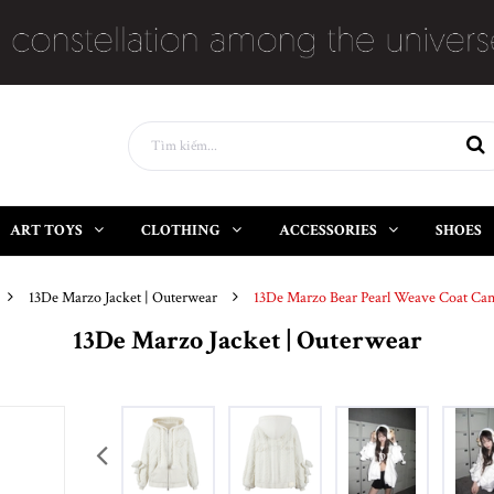
ART TOYS
CLOTHING
ACCESSORIES
SHOES
13De Marzo Jacket | Outerwear
13De Marzo Bear Pearl Weave Coat Ca
13De Marzo Jacket | Outerwear
prev