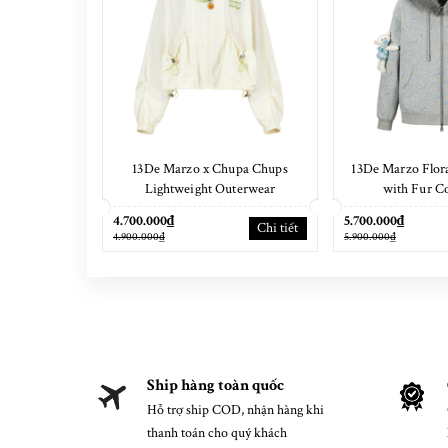
13De Marzo x Chupa Chups
13De Marzo Flora
Lightweight Outerwear
with Fur Co
4.700.000₫
5.700.000₫
Chi tiết
4.900.000₫
5.900.000₫
Ship hàng toàn quốc
Hỗ trợ ship COD, nhận hàng khi
thanh toán cho quý khách