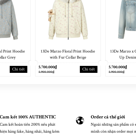
l Print Hoodie
13De Marzo Floral Print Hoodie
13De Marzo x 
llar Grey
with Fur Collar Beige
Up Denim
5.700.000₫
5.700.000₫
Chi tiết
Chi tiết
5.900.000₫
5.900.000₫
Cam kết 100% AUTHENTIC
Order cả thế giới
Cam kết hoàn tiền 200% nếu phát
Ngoài những sản phẩm có s
hiện hàng fake, hàng nhái, hàng kém
mình còn nhận order mọi 