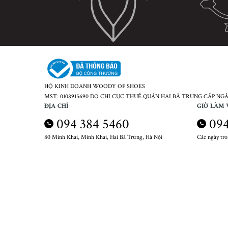
HỘ KINH DOANH WOODY OF SHOES
MST: 0108915690 DO CHI CỤC THUẾ QUẬN HAI BÀ TRƯNG CẤP NGÀY
ĐỊA CHỈ
GIỜ LÀM 
094 384 5460
094
80 Minh Khai, Minh Khai, Hai Bà Trưng, Hà Nội
Các ngày tr