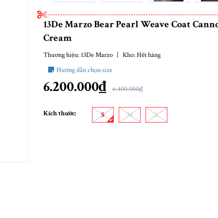
13De Marzo Bear Pearl Weave Coat Canno
Cream
Thương hiệu:
13De Marzo
|
Kho:
Hết hàng
Hướng dẫn chọn size
6.200.000₫
6.400.000₫
Kích thước:
S
M
L