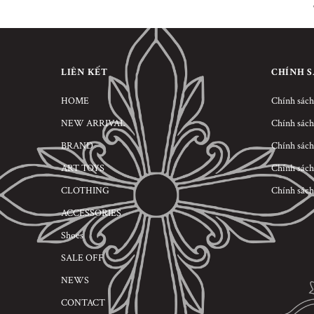
LIÊN KẾT
CHÍNH 
HOME
Chính sách
NEW ARRIVAL
Chính sách
BRAND
Chính sách
ART TOYS
Chính sách
CLOTHING
Chính sách
ACCESSORIES
Shoes
SALE OFF
NEWS
CONTACT