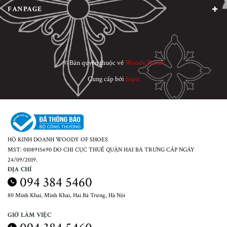
FANPAGE
© Bản quyền thuộc về
Woody Planet
Cung cấp bởi
Sapo
HỘ KINH DOANH WOODY OF SHOES
MST: 0108915690 DO CHI CỤC THUẾ QUẬN HAI BÀ TRƯNG CẤP NGÀY
24/09/2019.
ĐỊA CHỈ
094 384 5460
80 Minh Khai, Minh Khai, Hai Bà Trưng, Hà Nội
GIỜ LÀM VIỆC