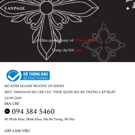
FANPAGE
© Bản quyền thuộc về
Woody Planet
Cung cấp bởi
Sapo
HỘ KINH DOANH WOODY OF SHOES
MST: 0108915690 DO CHI CỤC THUẾ QUẬN HAI BÀ TRƯNG CẤP NGÀY
24/09/2019.
ĐỊA CHỈ
094 384 5460
80 Minh Khai, Minh Khai, Hai Bà Trưng, Hà Nội
GIỜ LÀM VIỆC