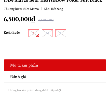
13De Marzo Bear Heart&Bow Poker Suit Black
Thương hiệu:
13De Marzo
|
Kho:
Hết hàng
6.500.000₫
6.700.000₫
Kích thước:
S
M
L
Mô tả sản phẩm
Đánh giá
Thông tin sản phẩm đang được cập nhật