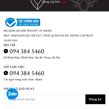
Cung cấp bởi
Sapo
HỘ KINH DOANH WOODY OF SHOES
MST: 0108915690 DO CHI CỤC THUẾ QUẬN HAI BÀ TRƯNG CẤP NGÀY
24/09/2019.
ĐỊA CHỈ
094 384 5460
80 Minh Khai, Minh Khai, Hai Bà Trưng, Hà Nội
GIỜ LÀM VIỆC
094 384 5460
Các ngày trong tuần (9am- 10pm)
NHẬN ƯU ĐÃI NGAY
Đăng ký