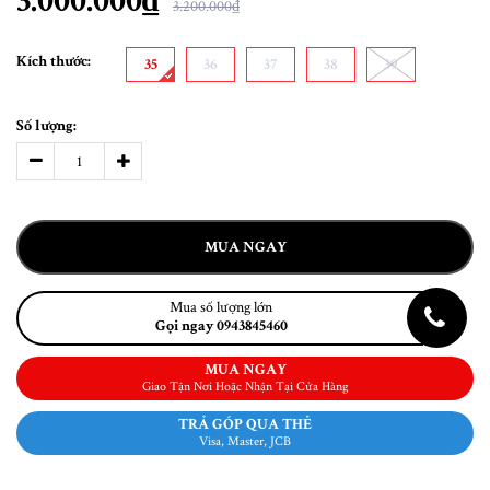
3.000.000₫
3.200.000₫
Kích thước:
35
36
37
38
39
Số lượng:
MUA NGAY
Mua số lượng lớn
Gọi ngay 0943845460
MUA NGAY
Giao Tận Nơi Hoặc Nhận Tại Cửa Hàng
TRẢ GÓP QUA THẺ
Visa, Master, JCB