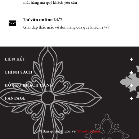
mặt hàng mà quý khách yêu cầu
Tư vấn online 24/7
Giải đáp thắc mắc về đơn hàng của quý khách 24/7
LIÊN KẾT
CHÍNH SÁCH
HỖ TRỢ KHÁCH HÀNG
FANPAGE
© Bản quyền thuộc về
Woody Planet