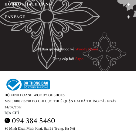
HỖ TRỢ KHÁCH HÀNG
FANPAGE
© Bản quyền thuộc về
Woody Planet
Cung cấp bởi
Sapo
HỘ KINH DOANH WOODY OF SHOES
MST: 0108915690 DO CHI CỤC THUẾ QUẬN HAI BÀ TRƯNG CẤP NGÀY
24/09/2019.
ĐỊA CHỈ
094 384 5460
80 Minh Khai, Minh Khai, Hai Bà Trưng, Hà Nội