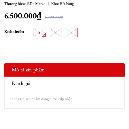
Thương hiệu:
13De Marzo
|
Kho:
Hết hàng
6.500.000₫
6.700.000₫
Kích thước:
S
M
L
Mô tả sản phẩm
Đánh giá
Thông tin sản phẩm đang được cập nhật