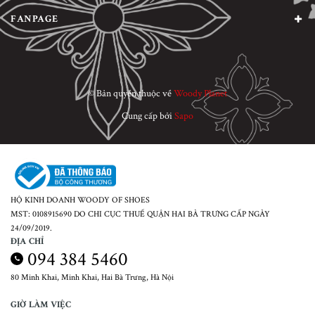
FANPAGE
© Bản quyền thuộc về
Woody Planet
Cung cấp bởi
Sapo
HỘ KINH DOANH WOODY OF SHOES
MST: 0108915690 DO CHI CỤC THUẾ QUẬN HAI BÀ TRƯNG CẤP NGÀY
24/09/2019.
ĐỊA CHỈ
094 384 5460
80 Minh Khai, Minh Khai, Hai Bà Trưng, Hà Nội
GIỜ LÀM VIỆC