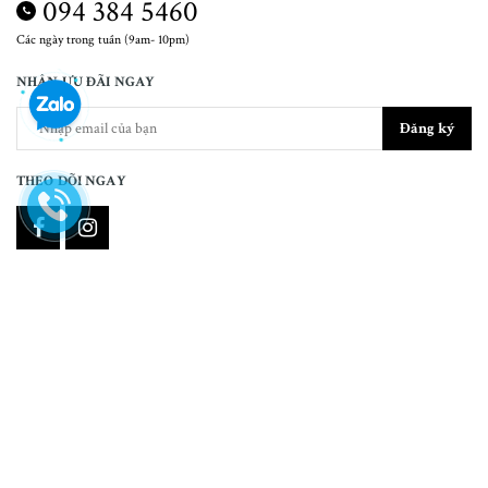
094 384 5460
Các ngày trong tuần (9am- 10pm)
NHẬN ƯU ĐÃI NGAY
Đăng ký
THEO DÕI NGAY