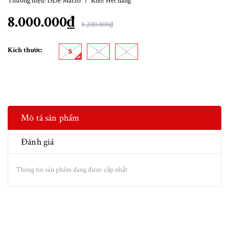
Thương hiệu:
13De Marzo
|
Kho:
Hết hàng
8.000.000₫
8.200.000₫
Kích thước:
S
M
L
Mô tả sản phẩm
Đánh giá
Thông tin sản phẩm đang được cập nhật