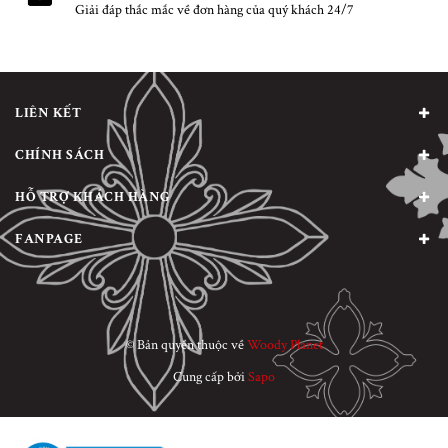
Giải đáp thắc mắc về đơn hàng của quý khách 24/7
LIÊN KẾT
CHÍNH SÁCH
HỖ TRỢ KHÁCH HÀNG
FANPAGE
© Bản quyền thuộc về
Woody Planet
Cung cấp bởi
Sapo