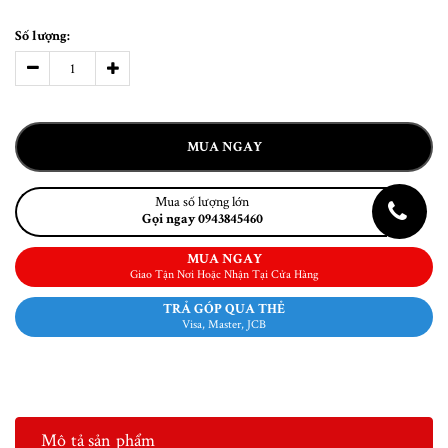
Số lượng:
MUA NGAY
Mua số lượng lớn
Gọi ngay 0943845460
MUA NGAY
Giao Tận Nơi Hoặc Nhận Tại Cửa Hàng
TRẢ GÓP QUA THẺ
Visa, Master, JCB
Mô tả sản phẩm