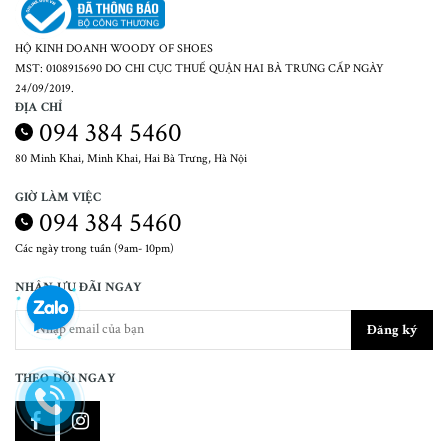
HỘ KINH DOANH WOODY OF SHOES
MST: 0108915690 DO CHI CỤC THUẾ QUẬN HAI BÀ TRƯNG CẤP NGÀY
24/09/2019.
ĐỊA CHỈ
094 384 5460
80 Minh Khai, Minh Khai, Hai Bà Trưng, Hà Nội
GIỜ LÀM VIỆC
094 384 5460
Các ngày trong tuần (9am- 10pm)
NHẬN ƯU ĐÃI NGAY
Đăng ký
THEO DÕI NGAY