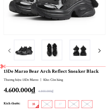
prev
13De Marzo Bear Arch Reflect Sneaker Black
Thương hiệu:
13De Marzo
|
Kho:
Còn hàng
4.600.000₫
4.800.000₫
Kích thước:
35
36
37
38
39