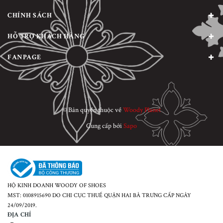
CHÍNH SÁCH
HỖ TRỢ KHÁCH HÀNG
FANPAGE
© Bản quyền thuộc về
Woody Planet
Cung cấp bởi
Sapo
HỘ KINH DOANH WOODY OF SHOES
MST: 0108915690 DO CHI CỤC THUẾ QUẬN HAI BÀ TRƯNG CẤP NGÀY
24/09/2019.
ĐỊA CHỈ