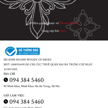
© Bản quyền thuộc về
Woody Planet
Cung cấp bởi
Sapo
HỘ KINH DOANH WOODY OF SHOES
MST: 0108915690 DO CHI CỤC THUẾ QUẬN HAI BÀ TRƯNG CẤP NGÀY
24/09/2019.
ĐỊA CHỈ
094 384 5460
80 Minh Khai, Minh Khai, Hai Bà Trưng, Hà Nội
GIỜ LÀM VIỆC
094 384 5460
Các ngày trong tuần (9am- 10pm)