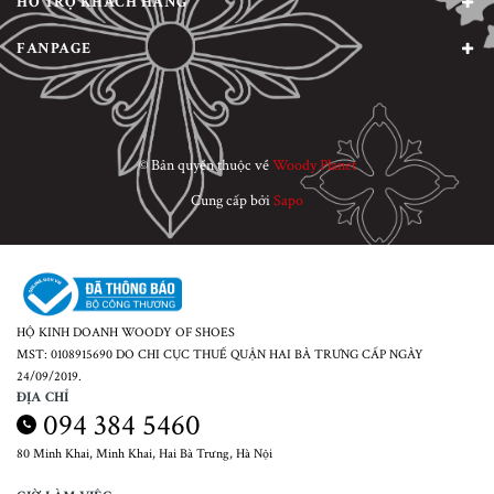
HỖ TRỢ KHÁCH HÀNG
FANPAGE
© Bản quyền thuộc về
Woody Planet
Cung cấp bởi
Sapo
HỘ KINH DOANH WOODY OF SHOES
MST: 0108915690 DO CHI CỤC THUẾ QUẬN HAI BÀ TRƯNG CẤP NGÀY
24/09/2019.
ĐỊA CHỈ
094 384 5460
80 Minh Khai, Minh Khai, Hai Bà Trưng, Hà Nội