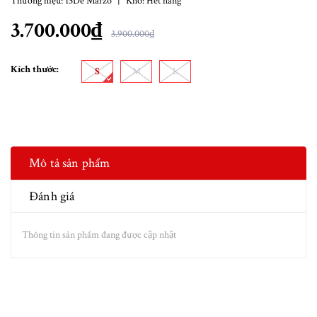
Thương hiệu:
13De Marzo
|
Kho:
Hết hàng
3.700.000₫
3.900.000₫
Kích thước:
S
M
L
Mô tả sản phẩm
Đánh giá
Thông tin sản phẩm đang được cập nhật