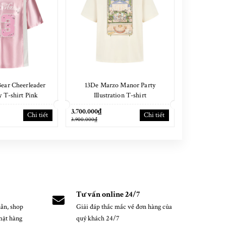
ear Cheerleader
13De Marzo Manor Party
13De Marzo C
y T-shirt Pink
Illustration T-shirt
T-
3.700.000₫
3.900.000₫
Chi tiết
Chi tiết
3.900.000₫
4.100.000₫
Tư vấn online 24/7
ẵn, shop
Giải đáp thắc mắc về đơn hàng của
mặt hàng
quý khách 24/7