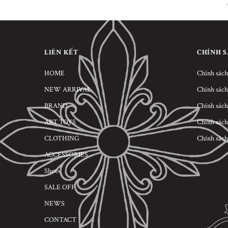
LIÊN KẾT
CHÍNH 
HOME
Chính sách
NEW ARRIVAL
Chính sách
BRAND
Chính sách
ART TOYS
Chính sách
CLOTHING
Chính sách
ACCESSORIES
Shoes
SALE OFF
NEWS
CONTACT