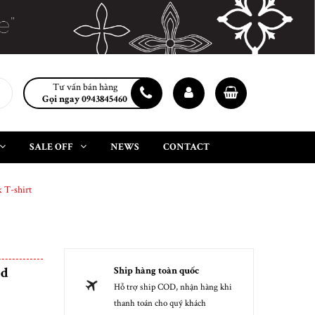
Tư vấn bán hàng
Gọi ngay 0943845460
SALE OFF
NEWS
CONTACT
 T-shirt
ed
Ship hàng toàn quốc
Hỗ trợ ship COD, nhận hàng khi
thanh toán cho quý khách