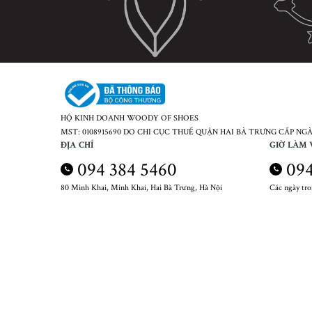
HỘ KINH DOANH WOODY OF SHOES
MST: 0108915690 DO CHI CỤC THUẾ QUẬN HAI BÀ TRƯNG CẤP NGÀY
ĐỊA CHỈ
GIỜ LÀM 
094 384 5460
094
80 Minh Khai, Minh Khai, Hai Bà Trưng, Hà Nội
Các ngày tr