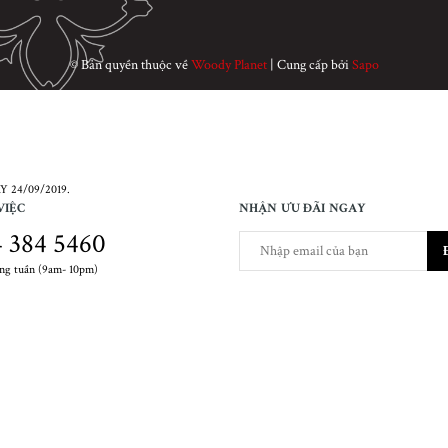
© Bản quyền thuộc về
Woody Planet
|
Cung cấp bởi
Sapo
 24/09/2019.
VIỆC
NHẬN ƯU ĐÃI NGAY
 384 5460
ong tuần (9am- 10pm)