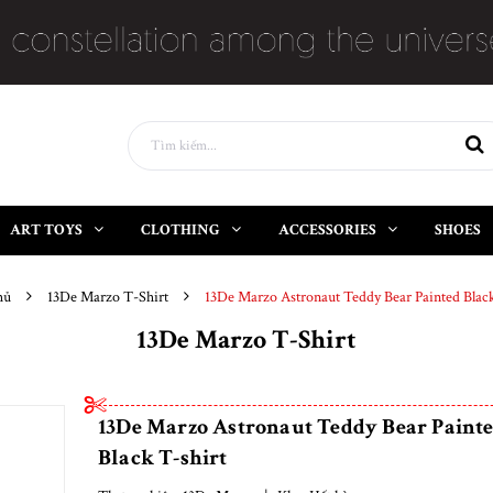
ART TOYS
CLOTHING
ACCESSORIES
SHOES
hủ
13De Marzo T-Shirt
13De Marzo Astronaut Teddy Bear Painted Black
13De Marzo T-Shirt
13De Marzo Astronaut Teddy Bear Paint
Black T-shirt