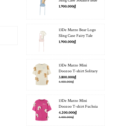
Sling Case Sodalite Blue
1.900.000₫
13De Marzo Bear Logo
Sling Case Fairy Tale
1.900.000₫
13De Marzo Mini
Doozoo T-shirt Solitary
Star
3.800.000₫
4.400.000₫
13De Marzo Mini
Doozoo T-shirt Fuchsia
Fedora
4.200.000₫
4.400.000₫