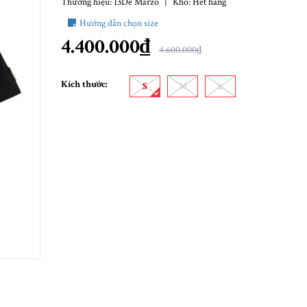
Thương hiệu:
13De Marzo
|
Kho:
Hết hàng
Hướng dẫn chọn size
4.400.000₫
4.600.000₫
Kích thước:
S
M
L