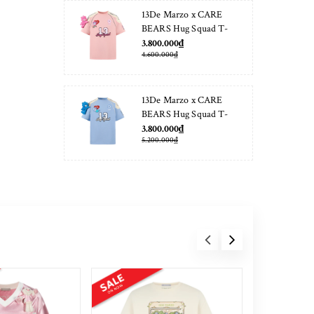
13De Marzo x CARE
BEARS Hug Squad T-
shirt Almond Blossom
3.800.000₫
4.600.000₫
13De Marzo x CARE
BEARS Hug Squad T-
shirt Placid Blue
3.800.000₫
5.200.000₫