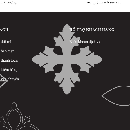
chất lượng
mà quý khách yêu cầu
SÁCH
HỖ TRỢ KHÁCH HÀNG
 đổi trả
Điều khoản dịch vụ
 bảo mật
 thanh toán
 kiểm hàng
 vận chuyển