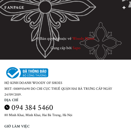
FANPAGE
© Bản quyền thuộc về
Woody Planet
Cung cấp bởi
Sapo
HỘ KINH DOANH WOODY OF SHOES
MST: 0108915690 DO CHI CỤC THUẾ QUẬN HAI BÀ TRƯNG CẤP NGÀY
24/09/2019.
ĐỊA CHỈ
094 384 5460
80 Minh Khai, Minh Khai, Hai Bà Trưng, Hà Nội
GIỜ LÀM VIỆC