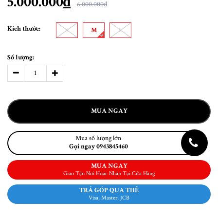
5.000.000₫
6.000.000₫
Kích thước:
S
M
L
Số lượng:
MUA NGAY
Mua số lượng lớn
Gọi ngay 0943845460
MUA NGAY
Giao Tận Nơi Hoặc Nhận Tại Cửa Hàng
TRẢ GÓP QUA THẺ
Visa, Master, JCB