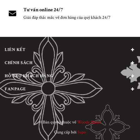
Tư vấn online 24/7
Giải đáp thắc mắc về đơn hàng của quý khách 24/7
LIÊN KẾT
CHÍNH SÁCH
HỖ TRỢ KHÁCH HÀNG
FANPAGE
© Bản quyền thuộc về
Woody Planet
Cung cấp bởi
Sapo