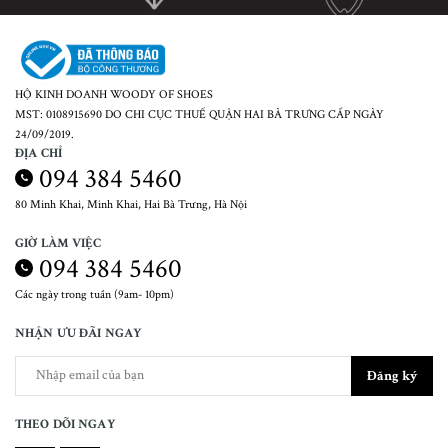
HỘ KINH DOANH WOODY OF SHOES
MST: 0108915690 DO CHI CỤC THUẾ QUẬN HAI BÀ TRƯNG CẤP NGÀY
24/09/2019.
ĐỊA CHỈ
094 384 5460
80 Minh Khai, Minh Khai, Hai Bà Trưng, Hà Nội
GIỜ LÀM VIỆC
094 384 5460
Các ngày trong tuần (9am- 10pm)
NHẬN ƯU ĐÃI NGAY
Đăng ký
THEO DÕI NGAY