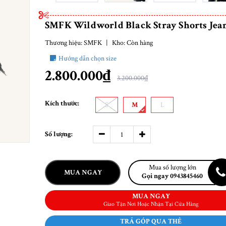
SMFK Wildworld Black Stray Shorts Jea
Thương hiệu:
SMFK
|
Kho:
Còn hàng
Hướng dẫn chọn size
2.800.000₫
3.200.000₫
Kích thước:
S
M
L
Số lượng:
Mua số lượng lớn
MUA NGAY
Gọi ngay 0943845460
MUA NGAY
Giao Tận Nơi Hoặc Nhận Tại Cửa Hàng
TRẢ GÓP QUA THẺ