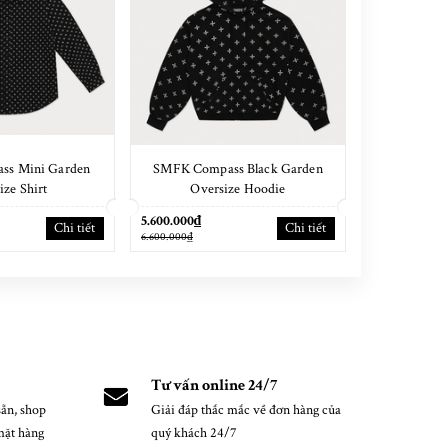
ss Mini Garden
SMFK Compass Black Garden
SMFK Comp
ize Shirt
Oversize Hoodie
Oversiz
5.600.000₫
9.500.000₫
Chi tiết
Chi tiết
6.600.000₫
11.000.000₫
Tư vấn online 24/7
ẵn, shop
Giải đáp thắc mắc về đơn hàng của
mặt hàng
quý khách 24/7