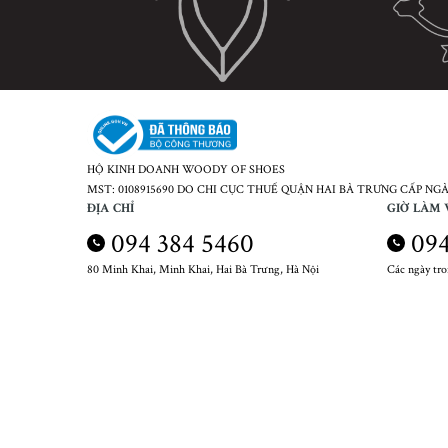
HỘ KINH DOANH WOODY OF SHOES
MST: 0108915690 DO CHI CỤC THUẾ QUẬN HAI BÀ TRƯNG CẤP NGÀY
ĐỊA CHỈ
GIỜ LÀM 
094 384 5460
094
80 Minh Khai, Minh Khai, Hai Bà Trưng, Hà Nội
Các ngày tr