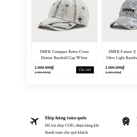
SMFK Compass Retro Cross
SMFK Future X 
Denim Baseball Cap White
Ultra Light Baseb
Camouf
2.000.000₫
2.000.000₫
Chi tiết
2.400.000₫
2.500.000₫
Ship hàng toàn quốc
Hỗ trợ ship COD, nhận hàng khi
thanh toán cho quý khách