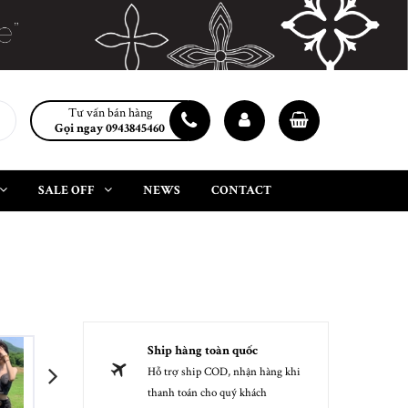
Tư vấn bán hàng
Gọi ngay 0943845460
SALE OFF
NEWS
CONTACT
Ship hàng toàn quốc
Hỗ trợ ship COD, nhận hàng khi
next
thanh toán cho quý khách