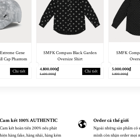
Extreme Gene
SMFK Compass Black Garden
SMFK Compa
all Cap Phantom
Oversize Shirt
Overs
lage
4.800.000₫
5.000.000₫
Chi tiết
Chi tiết
5.600.000₫
5.800.000₫
Cam kết 100% AUTHENTIC
Order cả thế giới
Cam kết hoàn tiền 200% nếu phát
Ngoài những sản phẩm có s
hiện hàng fake, hàng nhái, hàng kém
mình còn nhận order mọi 