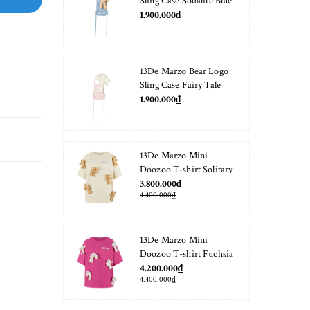
Sling Case Sodalite Blue
1.900.000₫
13De Marzo Bear Logo
Sling Case Fairy Tale
1.900.000₫
13De Marzo Mini
Doozoo T-shirt Solitary
Star
3.800.000₫
4.400.000₫
13De Marzo Mini
Doozoo T-shirt Fuchsia
Fedora
4.200.000₫
4.400.000₫