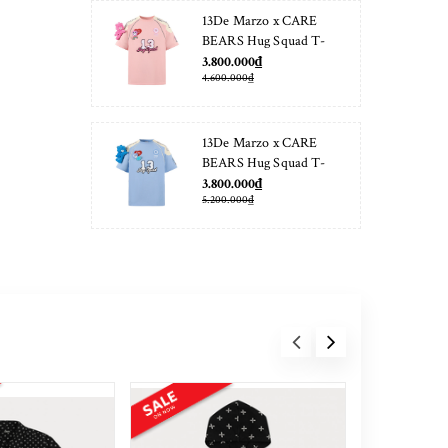
13De Marzo x CARE
BEARS Hug Squad T-
shirt Almond Blossom
3.800.000₫
4.600.000₫
13De Marzo x CARE
BEARS Hug Squad T-
shirt Placid Blue
3.800.000₫
5.200.000₫