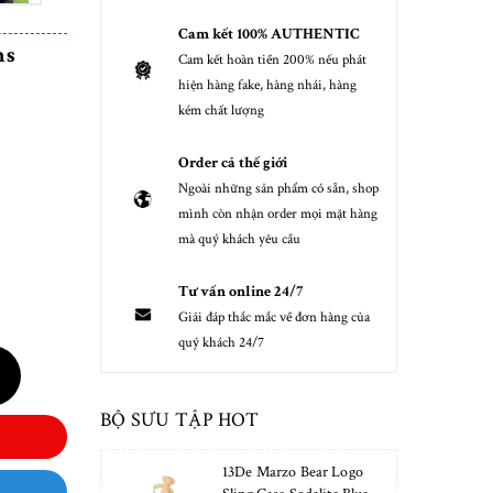
Cam kết 100% AUTHENTIC
ns
Cam kết hoàn tiền 200% nếu phát
hiện hàng fake, hàng nhái, hàng
kém chất lượng
Order cả thế giới
Ngoài những sản phẩm có sẵn, shop
mình còn nhận order mọi mặt hàng
mà quý khách yêu cầu
Tư vấn online 24/7
Giải đáp thắc mắc về đơn hàng của
quý khách 24/7
BỘ SƯU TẬP HOT
13De Marzo Bear Logo