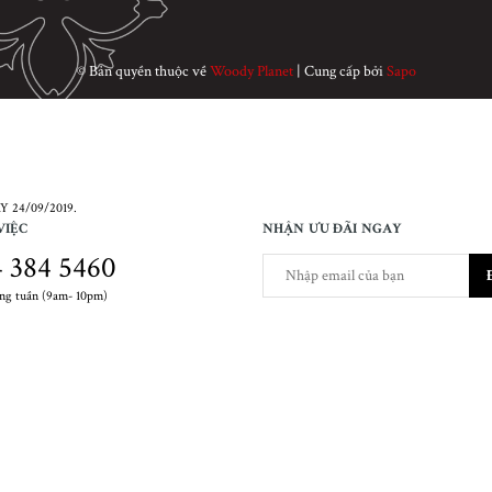
© Bản quyền thuộc về
Woody Planet
|
Cung cấp bởi
Sapo
 24/09/2019.
VIỆC
NHẬN ƯU ĐÃI NGAY
 384 5460
ong tuần (9am- 10pm)