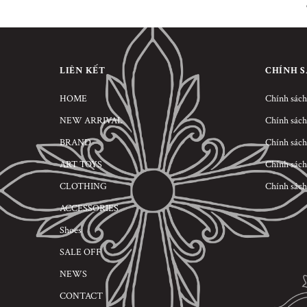
LIÊN KẾT
CHÍNH 
HOME
Chính sách
NEW ARRIVAL
Chính sách
BRAND
Chính sách
ART TOYS
Chính sách
CLOTHING
Chính sách
ACCESSORIES
Shoes
SALE OFF
NEWS
CONTACT