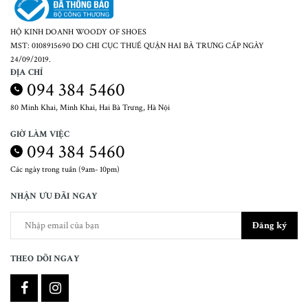
HỘ KINH DOANH WOODY OF SHOES
MST: 0108915690 DO CHI CỤC THUẾ QUẬN HAI BÀ TRƯNG CẤP NGÀY
24/09/2019.
ĐỊA CHỈ
094 384 5460
80 Minh Khai, Minh Khai, Hai Bà Trưng, Hà Nội
GIỜ LÀM VIỆC
094 384 5460
Các ngày trong tuần (9am- 10pm)
NHẬN ƯU ĐÃI NGAY
Đăng ký
THEO DÕI NGAY