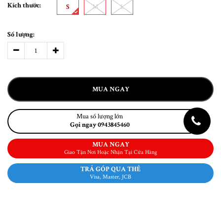
Kích thước:
S
M
L
Số lượng:
MUA NGAY
Mua số lượng lớn
Gọi ngay 0943845460
MUA NGAY
Giao Tận Nơi Hoặc Nhận Tại Cửa Hàng
TRẢ GÓP QUA THẺ
Visa, Master, JCB