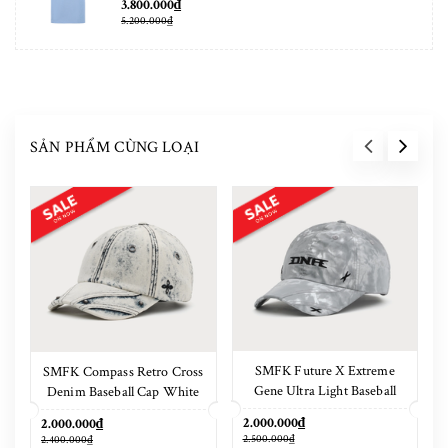
3.800.000₫
5.200.000₫
SẢN PHẨM CÙNG LOẠI
SMFK Future X Extreme
SMFK Compass Retro Cross
Gene Ultra Light Baseball
Denim Baseball Cap White
Cap Phantom Camouflage
2.000.000₫
2.000.000₫
2.500.000₫
2.400.000₫