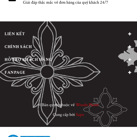
Giải đáp thắc mắc về đơn hàng của quý khách 24/7
LIÊN KẾT
CHÍNH SÁCH
HỖ TRỢ KHÁCH HÀNG
FANPAGE
© Bản quyền thuộc về
Woody Planet
Cung cấp bởi
Sapo