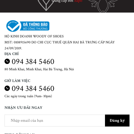
Cung cấp bởi
Sapo
HỘ KINH DOANH WOODY OF SHOES
MST: 0108915690 DO CHI CỤC THUẾ QUẬN HAI BÀ TRƯNG CẤP NGÀY
24/09/2019.
ĐỊA CHỈ
094 384 5460
80 Minh Khai, Minh Khai, Hai Bà Trưng, Hà Nội
GIỜ LÀM VIỆC
094 384 5460
Các ngày trong tuần (9am- 10pm)
NHẬN ƯU ĐÃI NGAY
Đăng ký