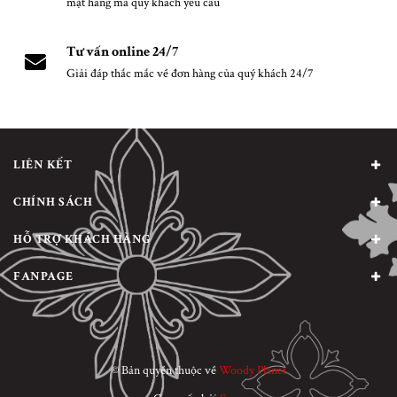
mặt hàng mà quý khách yêu cầu
Tư vấn online 24/7
Giải đáp thắc mắc về đơn hàng của quý khách 24/7
LIÊN KẾT
CHÍNH SÁCH
HỖ TRỢ KHÁCH HÀNG
FANPAGE
© Bản quyền thuộc về
Woody Planet