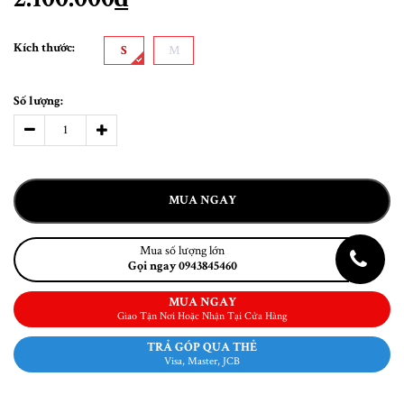
Kích thước:
S
M
Số lượng:
MUA NGAY
Mua số lượng lớn
Gọi ngay 0943845460
MUA NGAY
Giao Tận Nơi Hoặc Nhận Tại Cửa Hàng
TRẢ GÓP QUA THẺ
Visa, Master, JCB