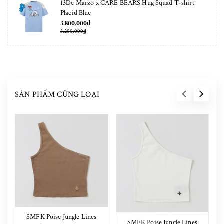
13De Marzo x CARE BEARS Hug Squad T-shirt
Placid Blue
3.800.000₫
5.200.000₫
SẢN PHẨM CÙNG LOẠI
SMFK Poise Jungle Lines
SMFK Poise Jungle Lines