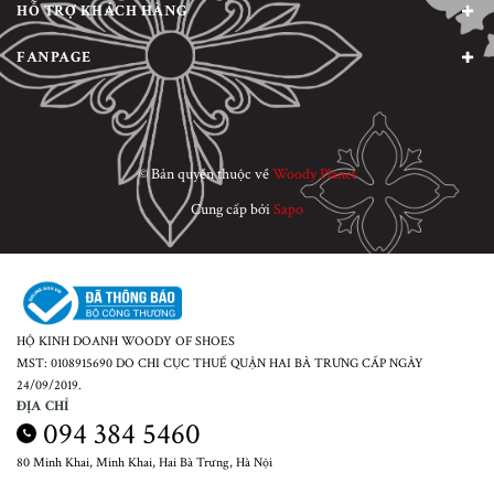
HỖ TRỢ KHÁCH HÀNG
FANPAGE
© Bản quyền thuộc về
Woody Planet
Cung cấp bởi
Sapo
HỘ KINH DOANH WOODY OF SHOES
MST: 0108915690 DO CHI CỤC THUẾ QUẬN HAI BÀ TRƯNG CẤP NGÀY
24/09/2019.
ĐỊA CHỈ
094 384 5460
80 Minh Khai, Minh Khai, Hai Bà Trưng, Hà Nội