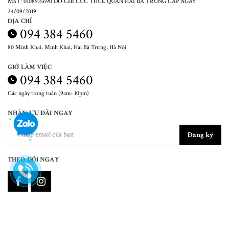
MST: 0108915690 DO CHI CỤC THUẾ QUẬN HAI BÀ TRƯNG CẤP NGÀY
24/09/2019.
ĐỊA CHỈ
094 384 5460
80 Minh Khai, Minh Khai, Hai Bà Trưng, Hà Nội
GIỜ LÀM VIỆC
094 384 5460
Các ngày trong tuần (9am- 10pm)
NHẬN ƯU ĐÃI NGAY
Đăng ký
THEO DÕI NGAY