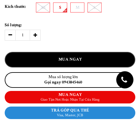
Kích thước:
XS
S
M
L
Số lượng:
MUA NGAY
Mua số lượng lớn
Gọi ngay 0943845460
MUA NGAY
Giao Tận Nơi Hoặc Nhận Tại Cửa Hàng
TRẢ GÓP QUA THẺ
Visa, Master, JCB