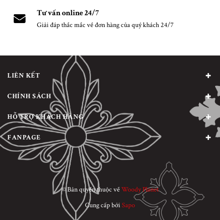
Tư vấn online 24/7
Giải đáp thắc mắc về đơn hàng của quý khách 24/7
LIÊN KẾT
CHÍNH SÁCH
HỖ TRỢ KHÁCH HÀNG
FANPAGE
© Bản quyền thuộc về
Woody Planet
Cung cấp bởi
Sapo