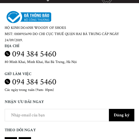
HỘ KINH DOANH WOODY OF SHOES
MST: 0108915690 DO CHI CỤC THUẾ QUẬN HAI BÀ TRƯNG CẤP NGÀY
24/09/2019.
ĐỊA CHỈ
094 384 5460
80 Minh Khai, Minh Khai, Hai Bà Trưng, Hà Nội
GIỜ LÀM VIỆC
094 384 5460
Các ngày trong tuần (9am- 10pm)
NHẬN ƯU ĐÃI NGAY
Đăng ký
THEO DÕI NGAY