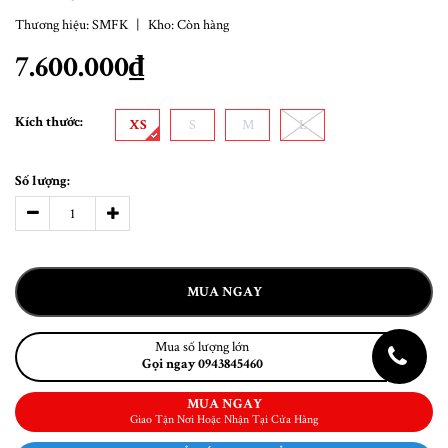
Thương hiệu:
SMFK
|
Kho:
Còn hàng
7.600.000₫
Kích thước:
XS
S
M
L
Số lượng:
MUA NGAY
Mua số lượng lớn
Gọi ngay 0943845460
MUA NGAY
Giao Tận Nơi Hoặc Nhận Tại Cửa Hàng