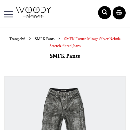
Trang chủ
SMFK Pants
SMFK Future Mirage Silver Nebula
Stretch-flared Jeans
SMFK Pants