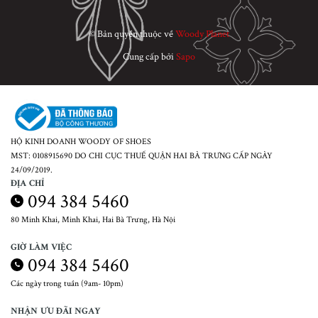
© Bản quyền thuộc về
Woody Planet
Cung cấp bởi
Sapo
HỘ KINH DOANH WOODY OF SHOES
MST: 0108915690 DO CHI CỤC THUẾ QUẬN HAI BÀ TRƯNG CẤP NGÀY
24/09/2019.
ĐỊA CHỈ
094 384 5460
80 Minh Khai, Minh Khai, Hai Bà Trưng, Hà Nội
GIỜ LÀM VIỆC
094 384 5460
Các ngày trong tuần (9am- 10pm)
NHẬN ƯU ĐÃI NGAY