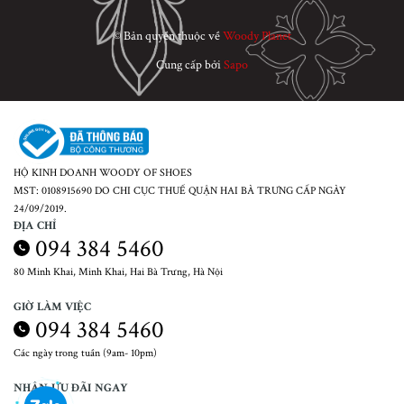
© Bản quyền thuộc về
Woody Planet
Cung cấp bởi
Sapo
HỘ KINH DOANH WOODY OF SHOES
MST: 0108915690 DO CHI CỤC THUẾ QUẬN HAI BÀ TRƯNG CẤP NGÀY
24/09/2019.
ĐỊA CHỈ
094 384 5460
80 Minh Khai, Minh Khai, Hai Bà Trưng, Hà Nội
GIỜ LÀM VIỆC
094 384 5460
Các ngày trong tuần (9am- 10pm)
NHẬN ƯU ĐÃI NGAY