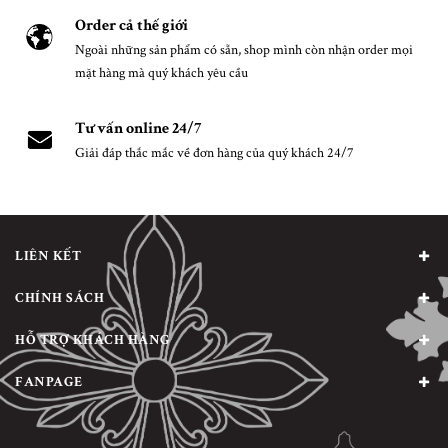
Order cả thế giới
Ngoài những sản phẩm có sẵn, shop mình còn nhận order mọi
mặt hàng mà quý khách yêu cầu
Tư vấn online 24/7
Giải đáp thắc mắc về đơn hàng của quý khách 24/7
LIÊN KẾT
CHÍNH SÁCH
HỖ TRỢ KHÁCH HÀNG
FANPAGE