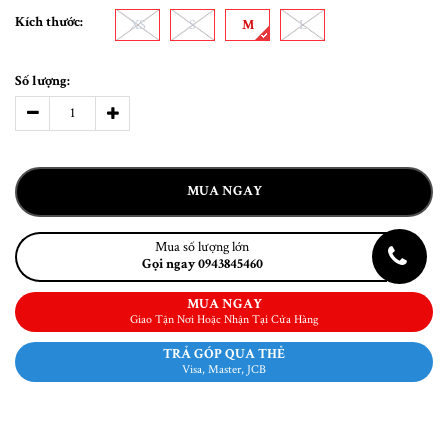
Kích thước:
XS
S
M
L
Số lượng:
MUA NGAY
Mua số lượng lớn
Gọi ngay 0943845460
MUA NGAY
Giao Tận Nơi Hoặc Nhận Tại Cửa Hàng
TRẢ GÓP QUA THẺ
Visa, Master, JCB