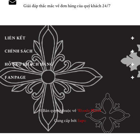
Giải đáp thắc mắc về đơn hàng của quý khách 24/7
LIÊN KẾT
CHÍNH SÁCH
HỖ TRỢ KHÁCH HÀNG
FANPAGE
© Bản quyền thuộc về
Woody Planet
Cung cấp bởi
Sapo