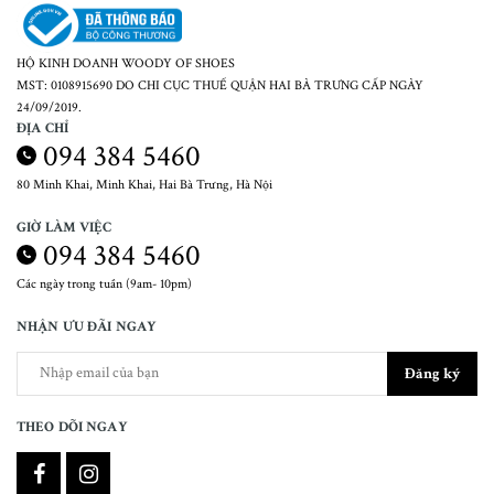
HỘ KINH DOANH WOODY OF SHOES
MST: 0108915690 DO CHI CỤC THUẾ QUẬN HAI BÀ TRƯNG CẤP NGÀY
24/09/2019.
ĐỊA CHỈ
094 384 5460
80 Minh Khai, Minh Khai, Hai Bà Trưng, Hà Nội
GIỜ LÀM VIỆC
094 384 5460
Các ngày trong tuần (9am- 10pm)
NHẬN ƯU ĐÃI NGAY
Đăng ký
THEO DÕI NGAY