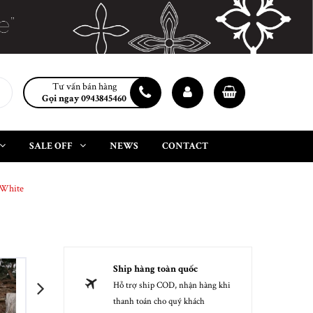
Tư vấn bán hàng
Gọi ngay 0943845460
SALE OFF
NEWS
CONTACT
 White
Ship hàng toàn quốc
Hỗ trợ ship COD, nhận hàng khi
next
thanh toán cho quý khách