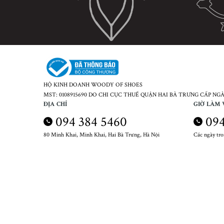
HỘ KINH DOANH WOODY OF SHOES
MST: 0108915690 DO CHI CỤC THUẾ QUẬN HAI BÀ TRƯNG CẤP NGÀY
ĐỊA CHỈ
GIỜ LÀM 
094 384 5460
094
80 Minh Khai, Minh Khai, Hai Bà Trưng, Hà Nội
Các ngày tr