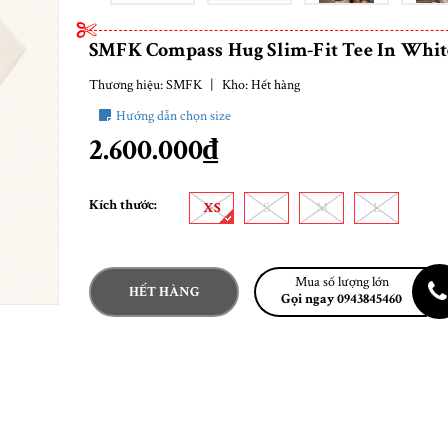
SMFK Compass Hug Slim-Fit Tee In Whit
Thương hiệu:
SMFK
|
Kho:
Hết hàng
Hướng dẫn chọn size
2.600.000₫
Kích thước:
XS
S
M
L
Mua số lượng lớn
HẾT HÀNG
Gọi ngay 0943845460