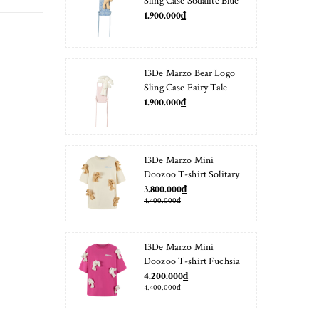
Sling Case Sodalite Blue
1.900.000₫
13De Marzo Bear Logo
Sling Case Fairy Tale
1.900.000₫
13De Marzo Mini
Doozoo T-shirt Solitary
Star
3.800.000₫
4.400.000₫
13De Marzo Mini
Doozoo T-shirt Fuchsia
Fedora
4.200.000₫
4.400.000₫