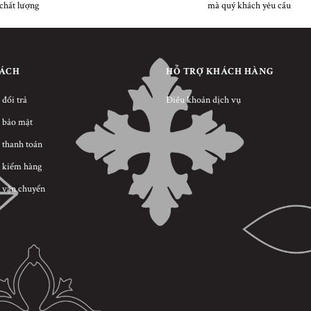
chất lượng
mà quý khách yêu cầu
SÁCH
HỖ TRỢ KHÁCH HÀNG
 đổi trả
Điều khoản dịch vụ
 bảo mật
 thanh toán
 kiểm hàng
 vận chuyển