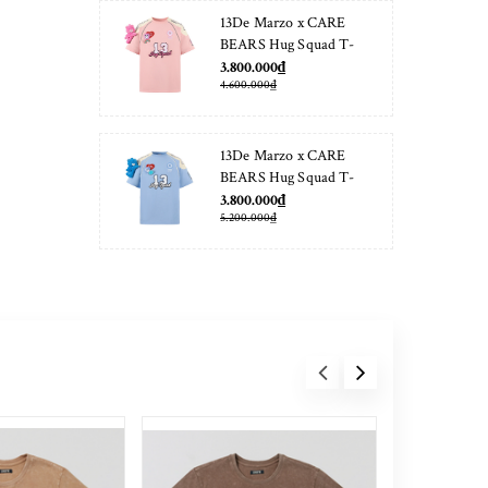
13De Marzo x CARE
BEARS Hug Squad T-
shirt Almond Blossom
3.800.000₫
4.600.000₫
13De Marzo x CARE
BEARS Hug Squad T-
shirt Placid Blue
3.800.000₫
5.200.000₫