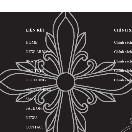
LIÊN KẾT
CHÍNH 
HOME
Chính sách
NEW ARRIVAL
Chính sách
BRAND
Chính sách
ART TOYS
Chính sách
CLOTHING
Chính sách
ACCESSORIES
Shoes
SALE OFF
NEWS
CONTACT