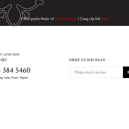
© Bản quyền thuộc về
Woody Planet
|
Cung cấp bởi
Sapo
 24/09/2019.
VIỆC
NHẬN ƯU ĐÃI NGAY
 384 5460
ong tuần (9am- 10pm)