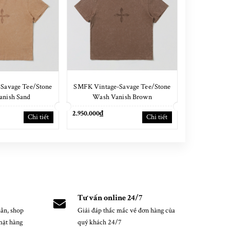
Savage Tee/Stone
SMFK Vintage-Savage Tee/Stone
SMFK Poise
anish Sand
Wash Vanish Brown
Co
2.950.000₫
2.100.000₫
Chi tiết
Chi tiết
Tư vấn online 24/7
ẵn, shop
Giải đáp thắc mắc về đơn hàng của
mặt hàng
quý khách 24/7