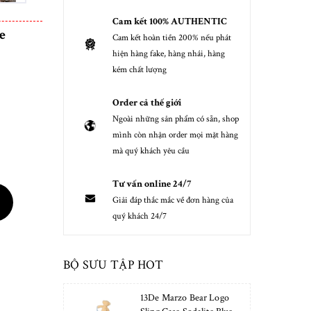
Cam kết 100% AUTHENTIC
e
Cam kết hoàn tiền 200% nếu phát
hiện hàng fake, hàng nhái, hàng
kém chất lượng
Order cả thế giới
Ngoài những sản phẩm có sẵn, shop
mình còn nhận order mọi mặt hàng
mà quý khách yêu cầu
Tư vấn online 24/7
Giải đáp thắc mắc về đơn hàng của
quý khách 24/7
BỘ SƯU TẬP HOT
13De Marzo Bear Logo