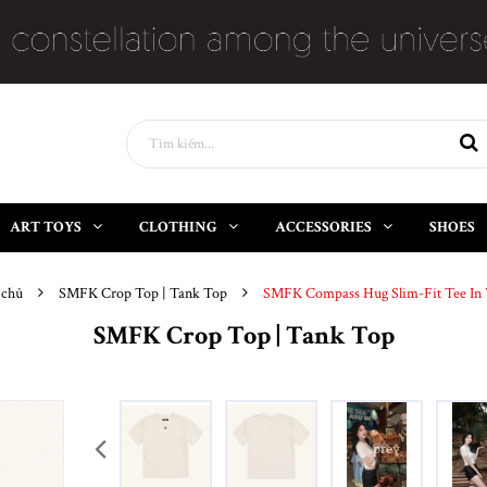
ART TOYS
CLOTHING
ACCESSORIES
SHOES
 chủ
SMFK Crop Top | Tank Top
SMFK Compass Hug Slim-Fit Tee In
SMFK Crop Top | Tank Top
prev