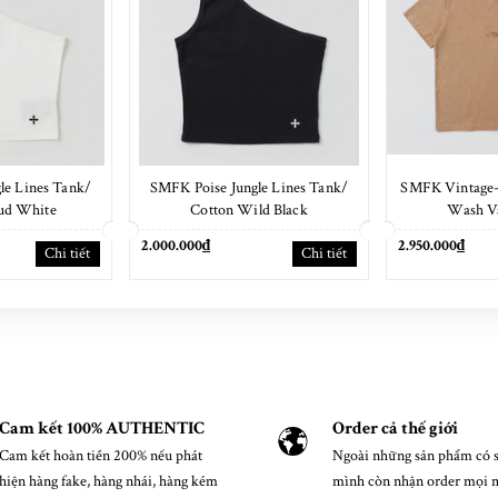
le Lines Tank/
SMFK Poise Jungle Lines Tank/
SMFK Vintage-
ud White
Cotton Wild Black
Wash V
2.000.000₫
2.950.000₫
Chi tiết
Chi tiết
Cam kết 100% AUTHENTIC
Order cả thế giới
Cam kết hoàn tiền 200% nếu phát
Ngoài những sản phẩm có s
hiện hàng fake, hàng nhái, hàng kém
mình còn nhận order mọi 