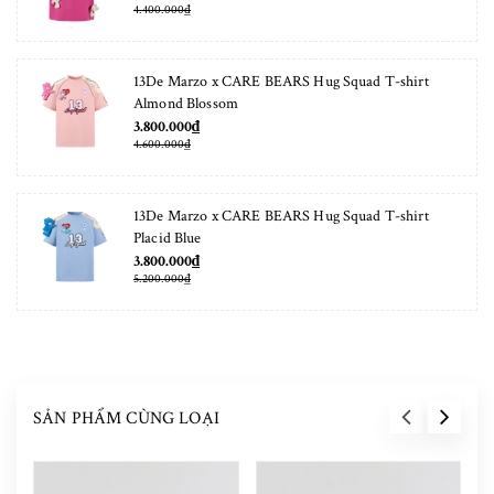
4.400.000₫
13De Marzo x CARE BEARS Hug Squad T-shirt
Almond Blossom
3.800.000₫
4.600.000₫
13De Marzo x CARE BEARS Hug Squad T-shirt
Placid Blue
3.800.000₫
5.200.000₫
SẢN PHẨM CÙNG LOẠI