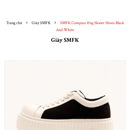
Trang chủ
Giày SMFK
SMFK Compass Hug Skater Shoes Black
And White
Giày SMFK