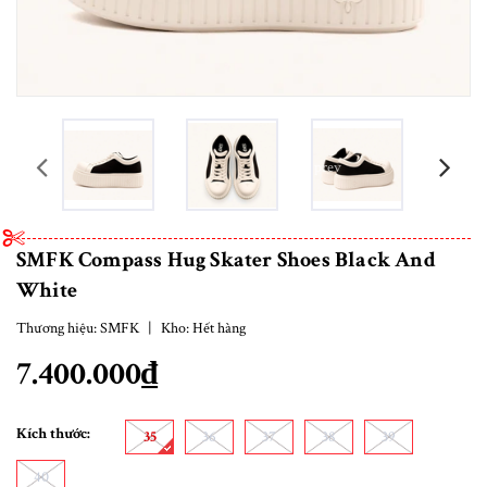
prev
SMFK Compass Hug Skater Shoes Black And
White
Thương hiệu:
SMFK
|
Kho:
Hết hàng
7.400.000₫
Kích thước:
35
36
37
38
39
40