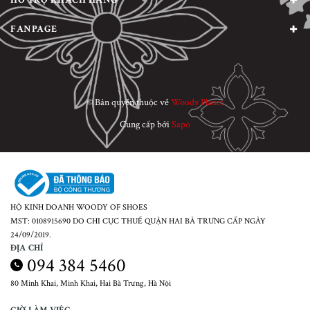
HỖ TRỢ KHÁCH HÀNG
FANPAGE
© Bản quyền thuộc về
Woody Planet
Cung cấp bởi
Sapo
HỘ KINH DOANH WOODY OF SHOES
MST: 0108915690 DO CHI CỤC THUẾ QUẬN HAI BÀ TRƯNG CẤP NGÀY
24/09/2019.
ĐỊA CHỈ
094 384 5460
80 Minh Khai, Minh Khai, Hai Bà Trưng, Hà Nội