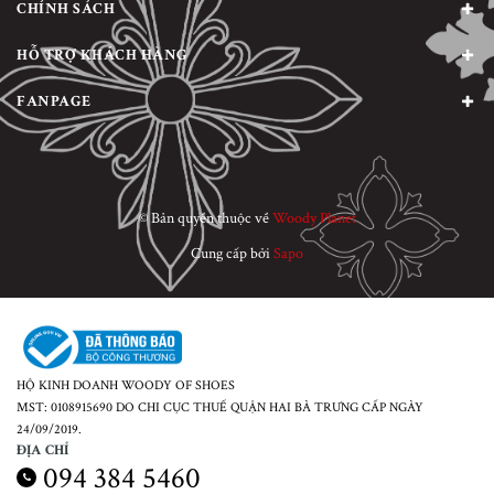
CHÍNH SÁCH
HỖ TRỢ KHÁCH HÀNG
FANPAGE
© Bản quyền thuộc về
Woody Planet
Cung cấp bởi
Sapo
HỘ KINH DOANH WOODY OF SHOES
MST: 0108915690 DO CHI CỤC THUẾ QUẬN HAI BÀ TRƯNG CẤP NGÀY
24/09/2019.
ĐỊA CHỈ
094 384 5460