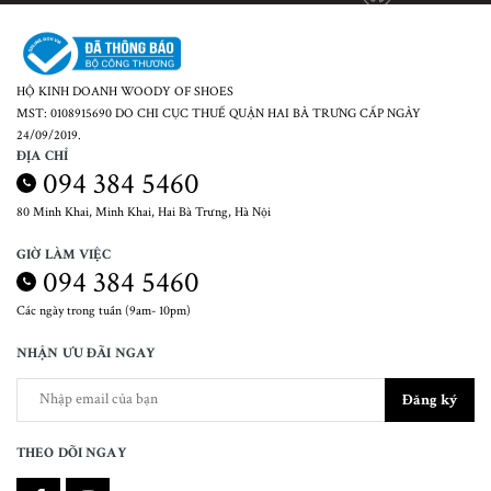
HỘ KINH DOANH WOODY OF SHOES
MST: 0108915690 DO CHI CỤC THUẾ QUẬN HAI BÀ TRƯNG CẤP NGÀY
24/09/2019.
ĐỊA CHỈ
094 384 5460
80 Minh Khai, Minh Khai, Hai Bà Trưng, Hà Nội
GIỜ LÀM VIỆC
094 384 5460
Các ngày trong tuần (9am- 10pm)
NHẬN ƯU ĐÃI NGAY
Đăng ký
THEO DÕI NGAY