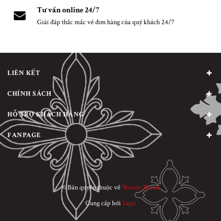
Tư vấn online 24/7
Giải đáp thắc mắc về đơn hàng của quý khách 24/7
LIÊN KẾT
CHÍNH SÁCH
HỖ TRỢ KHÁCH HÀNG
FANPAGE
© Bản quyền thuộc về
Woody Planet
Cung cấp bởi
Sapo