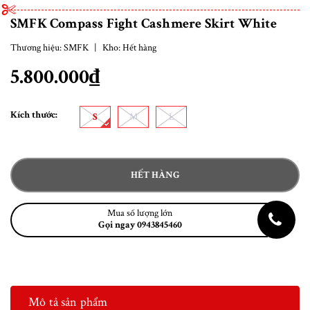
SMFK Compass Fight Cashmere Skirt White
Thương hiệu:
SMFK
|
Kho:
Hết hàng
5.800.000₫
Kích thước:
S
M
L
HẾT HÀNG
Mua số lượng lớn
Gọi ngay 0943845460
Mô tả sản phẩm