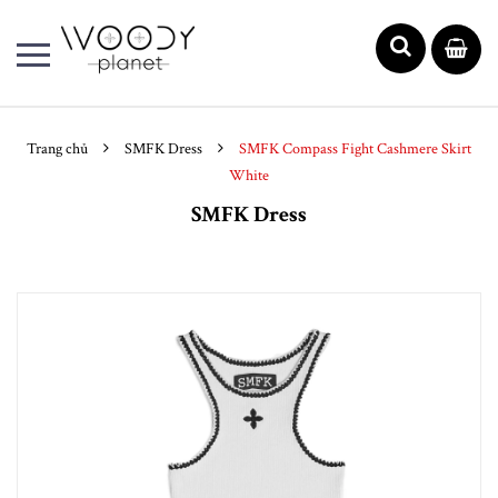
Trang chủ
SMFK Dress
SMFK Compass Fight Cashmere Skirt
White
SMFK Dress