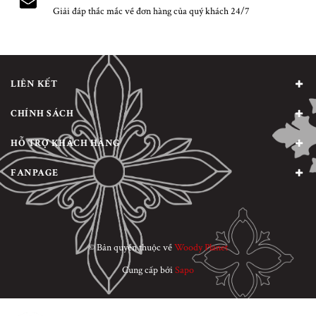
Giải đáp thắc mắc về đơn hàng của quý khách 24/7
LIÊN KẾT
CHÍNH SÁCH
HỖ TRỢ KHÁCH HÀNG
FANPAGE
© Bản quyền thuộc về
Woody Planet
Cung cấp bởi
Sapo