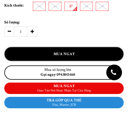
Kích thước:
35
36
37
38
39
Số lượng:
MUA NGAY
Mua số lượng lớn
Gọi ngay 0943845460
MUA NGAY
Giao Tận Nơi Hoặc Nhận Tại Cửa Hàng
TRẢ GÓP QUA THẺ
Visa, Master, JCB