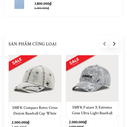
3.800.000₫
5.200.000₫
SẢN PHẨM CÙNG LOẠI
SMFK Future X Extreme
SMFK Compass Retro Cross
Gene Ultra Light Baseball
Denim Baseball Cap White
Cap Phantom Camouflage
2.000.000₫
2.000.000₫
2.500.000₫
2.400.000₫