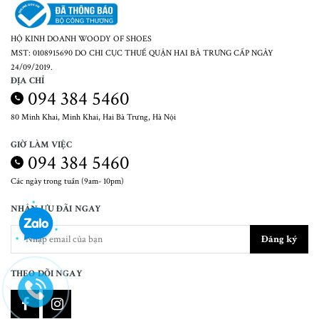
HỘ KINH DOANH WOODY OF SHOES
MST: 0108915690 DO CHI CỤC THUẾ QUẬN HAI BÀ TRƯNG CẤP NGÀY
24/09/2019.
ĐỊA CHỈ
094 384 5460
80 Minh Khai, Minh Khai, Hai Bà Trưng, Hà Nội
GIỜ LÀM VIỆC
094 384 5460
Các ngày trong tuần (9am- 10pm)
NHẬN ƯU ĐÃI NGAY
Đăng ký
THEO DÕI NGAY