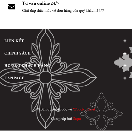
Tư vấn online 24/7
Giải đáp thắc mắc về đơn hàng của quý khách 24/7
LIÊN KẾT
CHÍNH SÁCH
HỖ TRỢ KHÁCH HÀNG
FANPAGE
© Bản quyền thuộc về
Woody Planet
Cung cấp bởi
Sapo