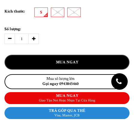
Kích thước:
S
M
L
Số lượng:
MUA NGAY
Mua số lượng lớn
Gọi ngay 0943845460
MUA NGAY
Giao Tận Nơi Hoặc Nhận Tại Cửa Hàng
TRẢ GÓP QUA THẺ
Visa, Master, JCB