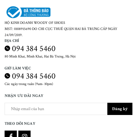
HỘ KINH DOANH WOODY OF SHOES
MST: 0108915690 DO CHI CỤC THUẾ QUẬN HAI BÀ TRƯNG CẤP NGÀY
24/09/2019.
ĐỊA CHỈ
094 384 5460
80 Minh Khai, Minh Khai, Hai Bà Trưng, Hà Nội
GIỜ LÀM VIỆC
094 384 5460
Các ngày trong tuần (9am- 10pm)
NHẬN ƯU ĐÃI NGAY
Đăng ký
THEO DÕI NGAY