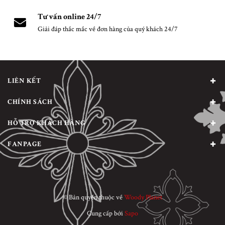
Tư vấn online 24/7
Giải đáp thắc mắc về đơn hàng của quý khách 24/7
LIÊN KẾT
CHÍNH SÁCH
HỖ TRỢ KHÁCH HÀNG
FANPAGE
© Bản quyền thuộc về
Woody Planet
Cung cấp bởi
Sapo