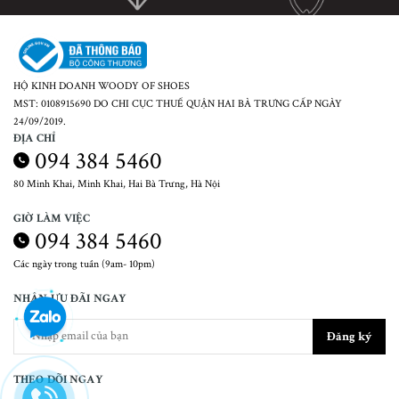
HỘ KINH DOANH WOODY OF SHOES
MST: 0108915690 DO CHI CỤC THUẾ QUẬN HAI BÀ TRƯNG CẤP NGÀY
24/09/2019.
ĐỊA CHỈ
094 384 5460
80 Minh Khai, Minh Khai, Hai Bà Trưng, Hà Nội
GIỜ LÀM VIỆC
094 384 5460
Các ngày trong tuần (9am- 10pm)
NHẬN ƯU ĐÃI NGAY
Đăng ký
THEO DÕI NGAY