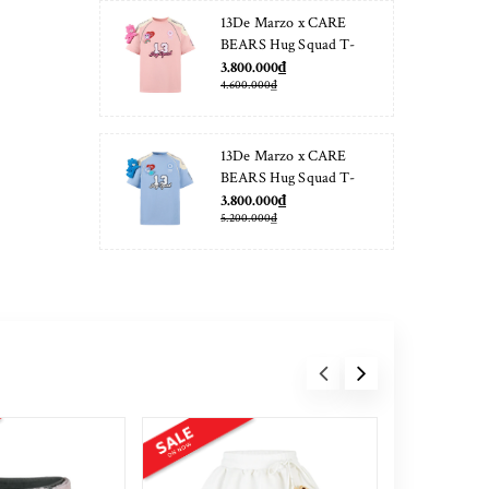
13De Marzo x CARE
BEARS Hug Squad T-
shirt Almond Blossom
3.800.000₫
4.600.000₫
13De Marzo x CARE
BEARS Hug Squad T-
shirt Placid Blue
3.800.000₫
5.200.000₫