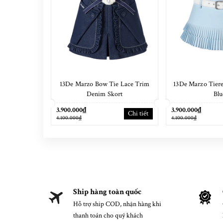
13De Marzo Bow Tie Lace Trim
13De Marzo Tiere
Denim Skort
Blu
3.900.000₫
3.900.000₫
Chi tiết
4.100.000₫
4.100.000₫
Ship hàng toàn quốc
Hỗ trợ ship COD, nhận hàng khi
thanh toán cho quý khách