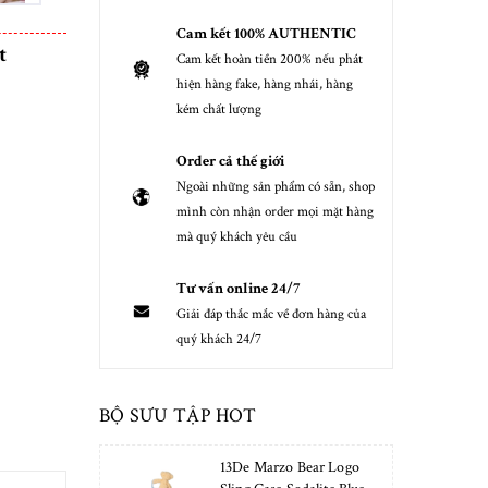
Cam kết 100% AUTHENTIC
t
Cam kết hoàn tiền 200% nếu phát
hiện hàng fake, hàng nhái, hàng
kém chất lượng
Order cả thế giới
Ngoài những sản phẩm có sẵn, shop
mình còn nhận order mọi mặt hàng
mà quý khách yêu cầu
Tư vấn online 24/7
Giải đáp thắc mắc về đơn hàng của
quý khách 24/7
BỘ SƯU TẬP HOT
13De Marzo Bear Logo