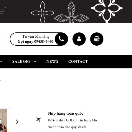
Tư vấn bán hàng
Gọi ngay 0943845460
SALE OFF
NEWS
CONTACT
t
Ship hàng toàn quốc
Hỗ trợ ship COD, nhận hàng khi
next
thanh toán cho quý khách