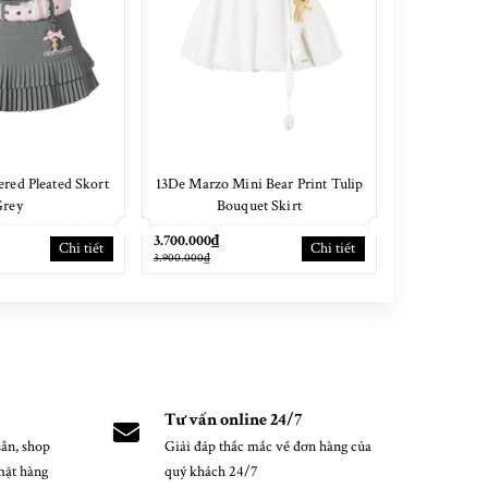
red Pleated Skort
13De Marzo Mini Bear Print Tulip
13De Marz
Grey
Bouquet Skirt
Sh
3.700.000₫
4.200.000₫
Chi tiết
Chi tiết
3.900.000₫
4.400.000₫
Tư vấn online 24/7
ẵn, shop
Giải đáp thắc mắc về đơn hàng của
mặt hàng
quý khách 24/7