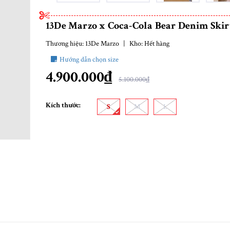
13De Marzo x Coca-Cola Bear Denim Skir
Thương hiệu:
13De Marzo
|
Kho:
Hết hàng
Hướng dẫn chọn size
4.900.000₫
5.100.000₫
Kích thước:
S
M
L