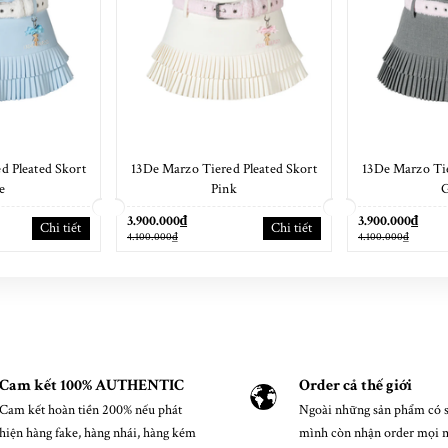
d Pleated Skort
13De Marzo Tiered Pleated Skort
13De Marzo Tie
e
Pink
3.900.000₫
3.900.000₫
Chi tiết
Chi tiết
4.100.000₫
4.100.000₫
Cam kết 100% AUTHENTIC
Order cả thế giới
Cam kết hoàn tiền 200% nếu phát
Ngoài những sản phẩm có s
hiện hàng fake, hàng nhái, hàng kém
mình còn nhận order mọi 