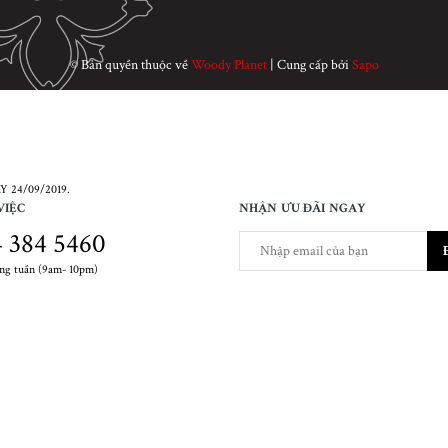
© Bản quyền thuộc về
Woody Planet
|
Cung cấp bởi
Sapo
 24/09/2019.
VIỆC
NHẬN ƯU ĐÃI NGAY
 384 5460
ong tuần (9am- 10pm)