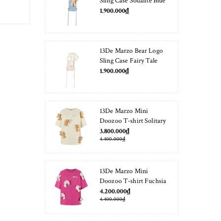
Sling Case Sodalite Blue
1.900.000₫
13De Marzo Bear Logo
Sling Case Fairy Tale
1.900.000₫
13De Marzo Mini
Doozoo T-shirt Solitary
Star
3.800.000₫
4.400.000₫
13De Marzo Mini
Doozoo T-shirt Fuchsia
Fedora
4.200.000₫
4.400.000₫