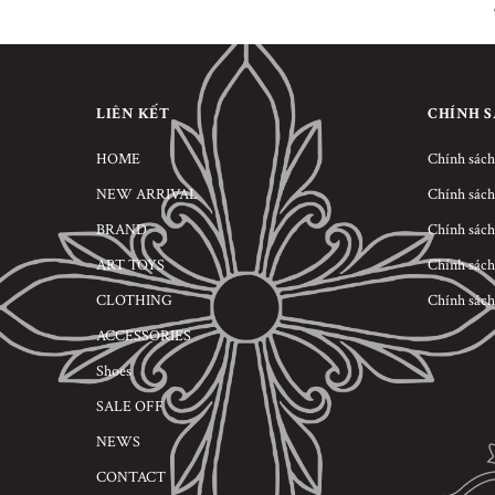
LIÊN KẾT
CHÍNH 
HOME
Chính sách
NEW ARRIVAL
Chính sách
BRAND
Chính sách
ART TOYS
Chính sách
CLOTHING
Chính sách
ACCESSORIES
Shoes
SALE OFF
NEWS
CONTACT