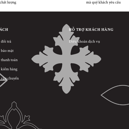
chất lượng
mà quý khách yêu cầu
SÁCH
HỖ TRỢ KHÁCH HÀNG
 đổi trả
Điều khoản dịch vụ
 bảo mật
 thanh toán
 kiểm hàng
 vận chuyển