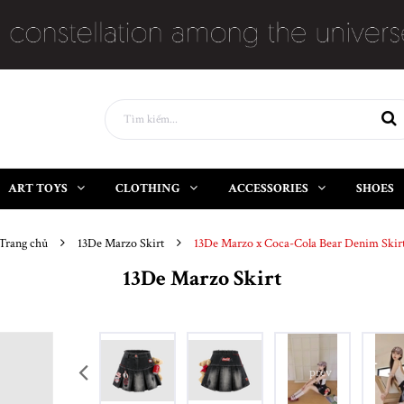
ART TOYS
CLOTHING
ACCESSORIES
SHOES
Trang chủ
13De Marzo Skirt
13De Marzo x Coca-Cola Bear Denim Skir
13De Marzo Skirt
prev