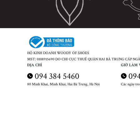
HỘ KINH DOANH WOODY OF SHOES
MST: 0108915690 DO CHI CỤC THUẾ QUẬN HAI BÀ TRƯNG CẤP NGÀY
ĐỊA CHỈ
GIỜ LÀM 
094 384 5460
094
80 Minh Khai, Minh Khai, Hai Bà Trưng, Hà Nội
Các ngày tr