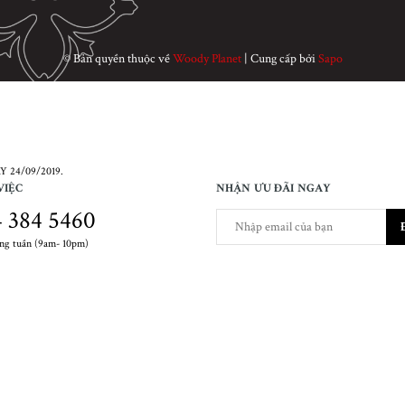
© Bản quyền thuộc về
Woody Planet
|
Cung cấp bởi
Sapo
 24/09/2019.
VIỆC
NHẬN ƯU ĐÃI NGAY
 384 5460
ong tuần (9am- 10pm)