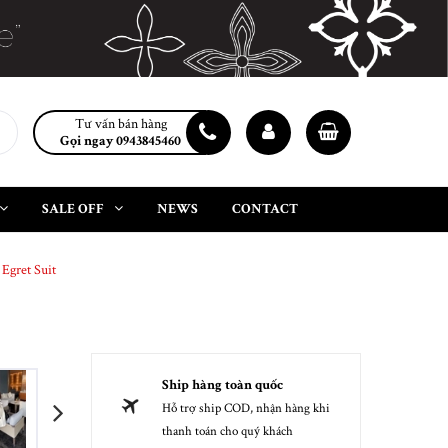
Tư vấn bán hàng
Gọi ngay 0943845460
SALE OFF
NEWS
CONTACT
Egret Suit
Ship hàng toàn quốc
Hỗ trợ ship COD, nhận hàng khi
next
thanh toán cho quý khách