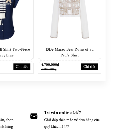
f Shirt Two-Piece
13De Marzo Bear Ruins of St.
13De Marzo
avy Blue
Paul's Shirt
Sh
4.700.000₫
4.400.000₫
Chi tiết
Chi tiết
4.900.000₫
4.600.000₫
Tư vấn online 24/7
ẵn, shop
Giải đáp thắc mắc về đơn hàng của
mặt hàng
quý khách 24/7