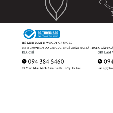
HỘ KINH DOANH WOODY OF SHOES
MST: 0108915690 DO CHI CỤC THUẾ QUẬN HAI BÀ TRƯNG CẤP NGÀY
ĐỊA CHỈ
GIỜ LÀM 
094 384 5460
094
80 Minh Khai, Minh Khai, Hai Bà Trưng, Hà Nội
Các ngày tr