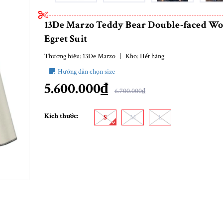
13De Marzo Teddy Bear Double-faced W
Egret Suit
Thương hiệu:
13De Marzo
|
Kho:
Hết hàng
Hướng dẫn chọn size
5.600.000₫
6.700.000₫
Kích thước:
S
M
L