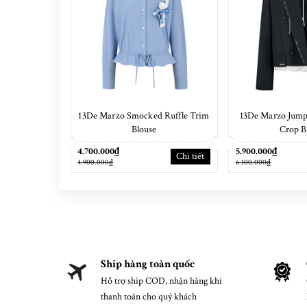
13De Marzo Smocked Ruffle Trim
13De Marzo Jump
Blouse
Crop B
4.700.000₫
5.900.000₫
Chi tiết
4.900.000₫
6.100.000₫
Ship hàng toàn quốc
Hỗ trợ ship COD, nhận hàng khi
thanh toán cho quý khách