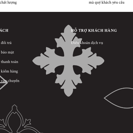
chất lượng
mà quý khách yêu cầu
SÁCH
HỖ TRỢ KHÁCH HÀNG
 đổi trả
Điều khoản dịch vụ
 bảo mật
 thanh toán
 kiểm hàng
 vận chuyển