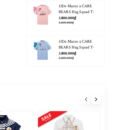
13De Marzo x CARE
BEARS Hug Squad T-
shirt Almond Blossom
3.800.000₫
4.600.000₫
13De Marzo x CARE
BEARS Hug Squad T-
shirt Placid Blue
3.800.000₫
5.200.000₫