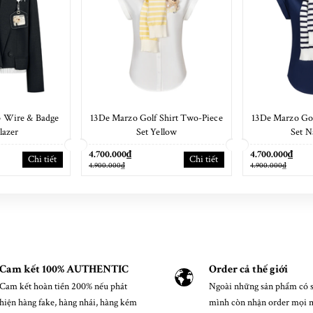
 Wire & Badge
13De Marzo Golf Shirt Two-Piece
13De Marzo Gol
lazer
Set Yellow
Set N
4.700.000₫
4.700.000₫
Chi tiết
Chi tiết
4.900.000₫
4.900.000₫
Cam kết 100% AUTHENTIC
Order cả thế giới
Cam kết hoàn tiền 200% nếu phát
Ngoài những sản phẩm có s
hiện hàng fake, hàng nhái, hàng kém
mình còn nhận order mọi 