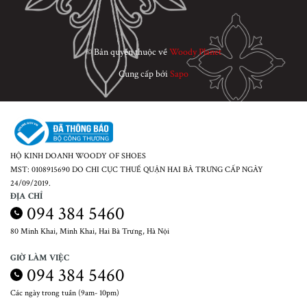
© Bản quyền thuộc về
Woody Planet
Cung cấp bởi
Sapo
HỘ KINH DOANH WOODY OF SHOES
MST: 0108915690 DO CHI CỤC THUẾ QUẬN HAI BÀ TRƯNG CẤP NGÀY
24/09/2019.
ĐỊA CHỈ
094 384 5460
80 Minh Khai, Minh Khai, Hai Bà Trưng, Hà Nội
GIỜ LÀM VIỆC
094 384 5460
Các ngày trong tuần (9am- 10pm)