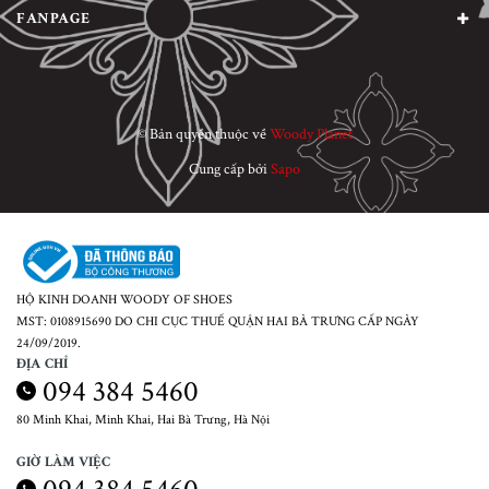
FANPAGE
© Bản quyền thuộc về
Woody Planet
Cung cấp bởi
Sapo
HỘ KINH DOANH WOODY OF SHOES
MST: 0108915690 DO CHI CỤC THUẾ QUẬN HAI BÀ TRƯNG CẤP NGÀY
24/09/2019.
ĐỊA CHỈ
094 384 5460
80 Minh Khai, Minh Khai, Hai Bà Trưng, Hà Nội
GIỜ LÀM VIỆC